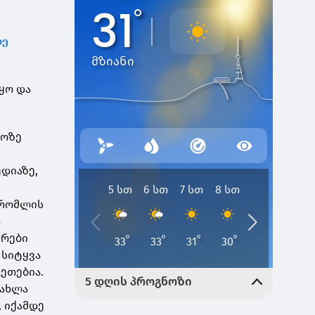
ზე
ყო და
ლოზე
დიაზე,
 რომლის
ა
სრები
 სიტყვა
ეთებია.
 ახლა
 იქამდე