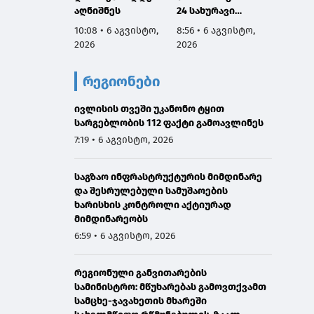
აღნიშნეს
24 სახურავი
ინფორ
რეაბილიტირდა
მართვ
10:08 • 6 აგვისტო,
8:56 • 6 აგვისტო,
8:53 • 
ექსპე
2026
2026
2026
კომიტე
სესიის
რეგიონები
ფარგლ
საქარ
ივლისის თვეში უკანონო ტყით
იუსტიც
სარგებლობის 112 ფაქტი გამოავლინეს
მინის
მოადგ
7:19 • 6 აგვისტო, 2026
ზოდელ
მაღალ
საგზაო ინფრასტრუქტურის მიმდინარე
ორმხრ
და შესრულებული სამუშაოების
შეხვე
ხარისხის კონტროლი აქტიურად
გამარ
მიმდინარეობს
6:59 • 6 აგვისტო, 2026
რეგიონული განვითარების
სამინისტრო: მწუხარებას გამოვთქვამთ
სამცხე-ჯავახეთის მხარეში