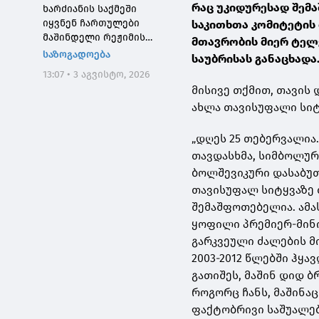
რაც უკიდურესად შემ
ხარძიანის საქმეში
იყვნენ ჩართულები
საკითხთა კომიტეტის
მაშინდელი რეჟიმის
მთავრობის მიერ ტელ
მაღალჩინოსნები, ეს
საზოგადოება
საუბრისას განაცხადა
საქმე კიდევ ერთხელ
13:07 • 3 აგვისტო, 2026
შეგვახსენებს იმას, თუ
მისივე თქმით, თავის
როგორი სისხლიანი იყო,
ახლა თავისუფალი სიტ
პირდაპირი გაგებით,
"ნაცმოძრაობის" რეჟიმი
„დღეს 25 თებერვალია
თავდასხმა, სიმბოლურ
ბოლშევიკური დასაბუთ
თავისუფალ სიტყვაზე 
შემაშფოთებელია. ამა
ყოფილი პრემიერ-მინი
გარკვეული ძალების მ
2003-2012 წლებში ჰყა
გათიშეს, მაშინ დიდ 
როგორც ჩანს, მაშინა
ფაქტობრივი საშუალებ