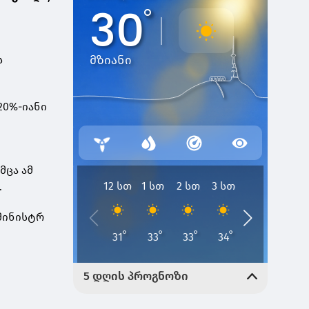
ს
20%-იანი
მცა ამ
.
-მინისტრ