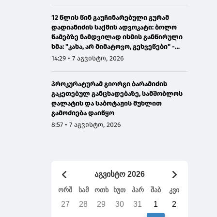
12 წლის წინ გაუჩინარებული გურამ
დადიანიძის საქმის ადვოკატი: ბოლო
წამებზე ნამდვილად ისმის განწირული
ხმა: "კახა, არ მიმატოვო, გეხვეწები" -
ვიდეოს დადებას ვაპირებდით
14:29 • 7 აგვისტო, 2026
ორშაბათისთვის, რადგან "გაჟონა",
ამიტომ დღეს მომიწია
პროკურატურამ გიორგი ბარამიძის
გაკეთებულ განცხადებაზე, სამშობლოს
ღალატის და საბოტაჟის მუხლით
გამოძიება დაიწყო
8:57 • 7 აგვისტო, 2026
აგვისტო 2026
ორშ
სამ
ოთხ
ხუთ
პარ
შაბ
კვი
27
28
29
30
31
1
2