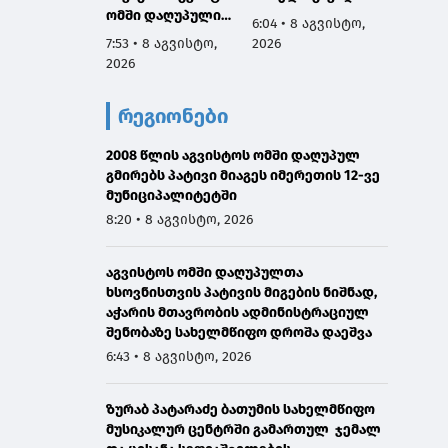
ომში დაღუპული
მართლ
6:04 • 8 აგვისტო,
გმირების ხსოვნას,
ლი ეკ
7:53 • 8 აგვისტო,
2026
6:01 • 
მათი პატრიოტიზმი
მოქმე
2026
2026
არის სამაგალითო,
აღევლ
ჩვენ გვეკისრება
საღმრ
რეგიონები
ვალი ამ გმირების
ლიტურ
წინაშე,
პანაშვ
ყველაფერი
2008 წლის აგვისტოს ომში დაღუპულ
დაღუპ
გავაკეთოთ
გმირებს პატივი მიაგეს იმერეთის 12-ვე
სულებ
მშვიდობიანი გზით
მუნიციპალიტეტში
საქართველოს
8:20 • 8 აგვისტო, 2026
ტერიტორიული
მთლიანობის
აგვისტოს ომში დაღუპულთა
აღსადგენად
ხსოვნისთვის პატივის მიგების ნიშნად,
აჭარის მთავრობის ადმინისტრაციულ
შენობაზე სახელმწიფო დროშა დაეშვა
6:43 • 8 აგვისტო, 2026
ზურაბ პატარაძე ბათუმის სახელმწიფო
მუსიკალურ ცენტრში გამართულ ჯემალ