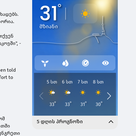
ცხადებს.
იორია.
 თქვენ
ოვში", -
een told
fort to
ომ
ეთში
 უნგრეთი