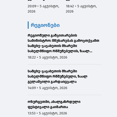
იმყოფებოდა ლანა
მებრძოლ
ს მიწო
20:09 • 5 აგვისტო,
18:42 • 5 აგვისტო,
18:35 •
ლატარიას სახლში,
ადამიანთათვის
შეწყვე
2026
2026
2026
მის ოჯახს
რაიმე შემზღუდავი
სატუმ
მიუსამძიმრა და
ნორმა არ
სადგუ
რეგიონები
გარდაცვლილის
დაუდგენია
მუშაობ
სულის საოხად
ავტომ
პანაშვიდი
რეგიონული განვითარების
შეჩერ
აღავლინა
სამინისტრო: მწუხარებას გამოვთქვამთ
სამცხე-ჯავახეთის მხარეში
სახელმწიფო რწმუნებულის, ზაალ
გელაშვილის გარდაცვალების გამო
18:22 • 5 აგვისტო, 2026
სამცხე-ჯავახეთის მხარეში
სახელმწიფო რწმუნებული, ზაალ
გელაშვილი გარდაიცვალა
14:09 • 5 აგვისტო, 2026
ოზურგეთში, ახალგაზრდული
ფესტივალი გაიმართა
13:53 • 5 აგვისტო, 2026