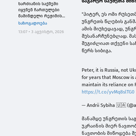
საგარეო საქმეთა მინ
ხარძიანის საქმეში
იყვნენ ჩართულები
"პიტერ, ეს ომი რუსეთ
მაშინდელი რეჟიმის
უნგრეთს წლების განმ
მაღალჩინოსნები, ეს
საზოგადოება
საქმე კიდევ ერთხელ
ამის მიუხედავად, უნ
13:07 • 3 აგვისტო, 2026
შეგვახსენებს იმას, თუ
შესანარჩუნებლად. მას
როგორი სისხლიანი იყო,
შეგიძლიათ თქვენი საჩ
პირდაპირი გაგებით,
წერს სიბიგა.
"ნაცმოძრაობის" რეჟიმი
Peter, it is Russia, not 
for years that Moscow is 
maintain its reliance on
https://t.co/yvMq8slTG0
— Andrii Sybiha 🇺🇦 (@a
მანამდე უნგრეთის საგ
უკრაინის მიერ ნავთო
ნავთობის მიწოდება შე