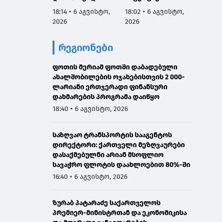
აგვისტოს
სამარცხვინო
ვეტერ
18:14 • 6 აგვისტო,
18:02 • 6 აგვისტო,
17:50 •
ნამდვილად
სადაც აფხაზებს
სახელ
2026
2026
2026
იმყოფებოდა
პატივით
მივმარ
საავადმყოფოში,
მოიხსენიებს და
ბარამი
რეგიონები
რამდენიმე კვირით
მათ ღირსებას
საჯარ
ადრე დაგეგმილ
უწონებს
მოიხა
გამოკვლევაზე
ფოთის მერიამ ფოთში დაბადებული
უარყოს
ახალშობილების ოჯახებისთვის 2 000-
გავრც
ლარიანი ერთჯერადი ფინანსური
დაუდა
დახმარების პროგრამა დაიწყო
ინფორმ
წარმო
18:40 • 6 აგვისტო, 2026
მტკიც
საზღვაო ტრანსპორტის სააგენტოს
დირექტორი: ქართველი მეზღვაურები
დასაქმებულნი არიან მსოფლიო
სავაჭრო ფლოტის დაახლოებით 80%-ში
16:40 • 6 აგვისტო, 2026
ზურაბ პატარაძე საქართველოს
პრემიერ-მინისტრთან და ეკონომიკისა