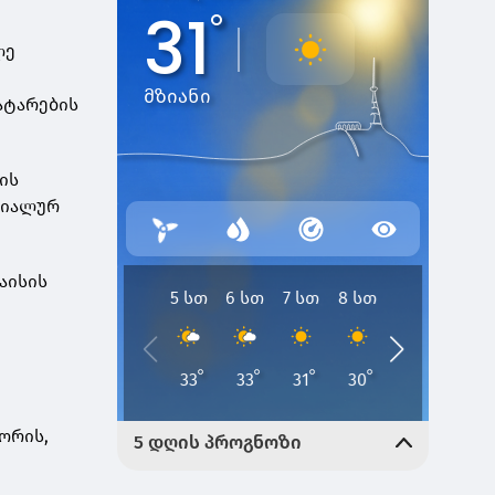
ლე
ატარების
ის
ციალურ
აისის
ორის,