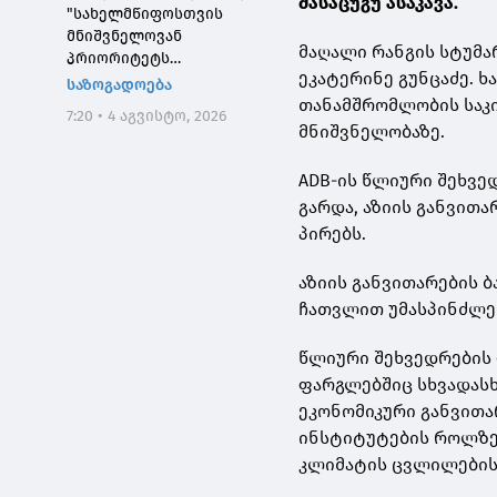
მასაცუგუ ასაკავა.
"სახელმწიფოსთვის
მნიშვნელოვან
მაღალი რანგის სტუმ
პრიორიტეტს
ეკატერინე გუნცაძე. 
საქართველოს ტყეების,
საზოგადოება
განსაკუთრებით კი
თანამშრომლობის საკი
7:20 • 4 აგვისტო, 2026
დეგრადირებული
მნიშვნელობაზე.
ტყეების აღდგენა
წარმოადგენს"
ADB-ის წლიური შეხვ
გარდა, აზიის განვით
პირებს.
აზიის განვითარების ბ
ჩათვლით უმასპინძლე
წლიური შეხვედრების 
ფარგლებშიც სხვადასხ
ეკონომიკური განვითა
ინსტიტუტების როლზე 
კლიმატის ცვლილების