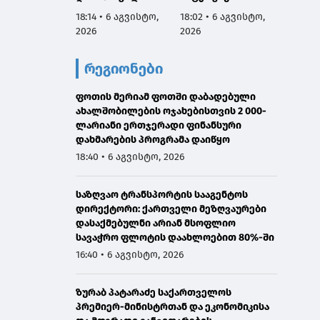
აგვისტოს
სამარცხვინო
ვეტერ
18:14 • 6 აგვისტო,
18:02 • 6 აგვისტო,
17:50 •
ნამდვილად
სადაც აფხაზებს
სახელ
2026
2026
2026
იმყოფებოდა
პატივით
მივმარ
საავადმყოფოში,
მოიხსენიებს და
ბარამი
რეგიონები
რამდენიმე კვირით
მათ ღირსებას
საჯარ
ადრე დაგეგმილ
უწონებს
მოიხა
გამოკვლევაზე
ფოთის მერიამ ფოთში დაბადებული
უარყოს
ახალშობილების ოჯახებისთვის 2 000-
გავრც
ლარიანი ერთჯერადი ფინანსური
დაუდა
დახმარების პროგრამა დაიწყო
ინფორმ
წარმო
18:40 • 6 აგვისტო, 2026
მტკიც
საზღვაო ტრანსპორტის სააგენტოს
დირექტორი: ქართველი მეზღვაურები
დასაქმებულნი არიან მსოფლიო
სავაჭრო ფლოტის დაახლოებით 80%-ში
16:40 • 6 აგვისტო, 2026
ზურაბ პატარაძე საქართველოს
პრემიერ-მინისტრთან და ეკონომიკისა