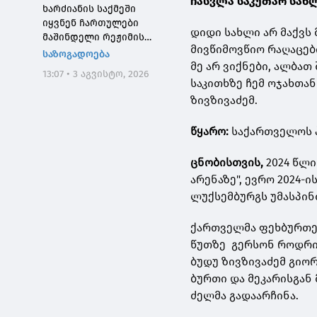
ჩასვლა საკუთარ სახლ
ხარძიანის საქმეში
იყვნენ ჩართულები
დიდი სახლი არ მაქვს 
მაშინდელი რეჟიმის
მივწიმოვწიო რაღაცებ
მაღალჩინოსნები, ეს
საზოგადოება
მე არ ვიქნები, ალბათ
საქმე კიდევ ერთხელ
13:07 • 3 აგვისტო, 2026
შეგვახსენებს იმას, თუ
საკითხზე ჩემ ოჯახთა
როგორი სისხლიანი იყო,
ზივზივაძემ.
პირდაპირი გაგებით,
"ნაცმოძრაობის" რეჟიმი
წყარო:
საქართველოს 
ცნობისთვის,
2024 წლი
არენაზე", ევრო 2024
ლუქსემბურგს უმასპინ
ქართველმა ფეხბურთელ
წუთზე გერსონ როდრიგ
ბუდუ ზივზივაძემ გიორ
ბურთი და მეკარისგან
ძელმა გადაარჩინა.