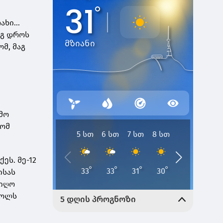
ხი...
აგ დროს
მ, მაგ
ამო
ლომ
ს. მე-12
ისას
იიღო
გოლს