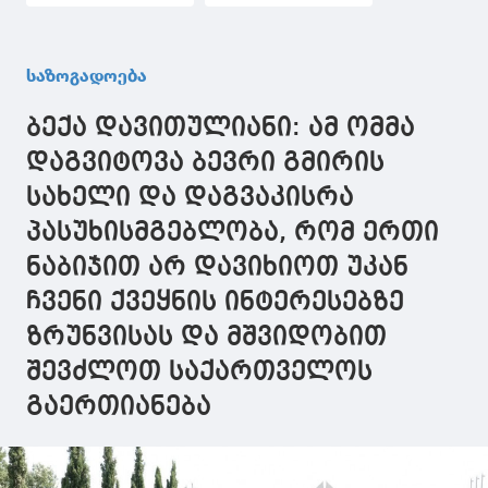
ლიპარტელიანი
ვიყიდეთ სამი
ქუთაისის
„ტესლას“
საერთაშორისო
მაგნიტო-
საზოგადოება
ახალგაზრდულ
რეზონანსული
ფორუმზე სიტყვით
ტომოგრაფი, ხვალ
ბექა დავითულიანი: ამ ომმა
გამოვიდნენ
შეიძლება
მოძველებული
დაგვიტოვა ბევრი გმირის
იყოს
სახელი და დაგვაკისრა
პასუხისმგებლობა, რომ ერთი
ნაბიჯით არ დავიხიოთ უკან
ჩვენი ქვეყნის ინტერესებზე
ზრუნვისას და მშვიდობით
შევძლოთ საქართველოს
გაერთიანება