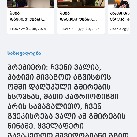
ბექა
ბექა
პრემიერი: ჩ
დავითულიანი:
დავითულიანი:
ვალია, პატ
სისტემური
კრწანისის ტყე-
მივაგოთ
11:08 • 29 მაისი, 2026
14:39 • 10 ივლისი, 2026
7:53 • 8 აგვისტ
დანაშაული არის
პარკის
აგვისტოს ო
ის, როდესაც
მიმდებარედ
დაღუპული
სისტემა ხელს
მშენებლობასთან
გმირების ხ
აფარებს შესაძლო
დაკავშირებით
მათი
საზოგადოება
დამნაშავეებს, რაც
სპეკულაციები არ
პატრიოტიზ
წინა
სრულდება
არის
პრემიერი: ჩვენი ვალია,
ხელისუფლების
სამაგალითო
დროს ნანახი
გვეკისრება
პატივი მივაგოთ აგვისტოს
გვაქვს - ჩვენი
ამ გმირები
ომში დაღუპული გმირების
ხელისუფლების
წინაშე,
მხრიდან მყისიერი
ყველაფერი
ხსოვნას, მათი პატრიოტიზმი
რეაგირება მოხდა
გავაკეთოთ
მშვიდობიან
არის სამაგალითო, ჩვენ
საქართველ
გვეკისრება ვალი ამ გმირების
ტერიტორი
მთლიანობი
წინაშე, ყველაფერი
აღსადგენა
გავაკეთოთ მშვიდობიანი გზით