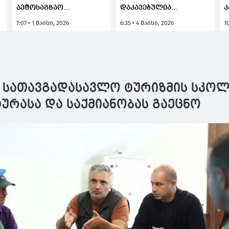
ავტოსაგზაო
დაკავებულია
კ
შემთხვევებს 469
აზერბაიჯანის
პ
7:07 • 1 მაისი, 2026
6:35 • 4 მაისი, 2026
1
ადამიანის სიცოცხლე
მოქალაქე
კ
ემსხვერპლა, ხოლო 8
ნ
191 ადამიანი დაშავდა
კ
შ
ს
ე
ძე სათავგადასავლო ტურიზმის სკოლ
ურასა და საქმიანობას გაეცნო