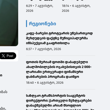
ა და საქმიანობას
აგვისტოს
სამარ
6:29 • 7 აგვისტო,
18:14 • 6 აგვისტო,
18:02 •
გაეცნო
ნამდვილად
სადაც 
2026
2026
2026
იმყოფებოდა
პატივ
საავადმყოფოში,
მოიხსე
რეგიონები
რამდენიმე კვირით
მათ ღი
ადრე დაგეგმილ
უწონე
კაფე-ბარები ტროტუარის უნებართვოდ
გამოკვლევაზე
შეზღუდვის ფაქტზე მუნიციპალურმა
ინსპექციამ გააფრთხილა
6:37 • 7 აგვისტო, 2026
ფოთის მერიამ ფოთში დაბადებული
ახალშობილების ოჯახებისთვის 2 000-
ლარიანი ერთჯერადი ფინანსური
ი
დახმარების პროგრამა დაიწყო
18:40 • 6 აგვისტო, 2026
ობას
საზღვაო ტრანსპორტის სააგენტოს
დირექტორი: ქართველი მეზღვაურები
დასაქმებულნი არიან მსოფლიო
ბი,