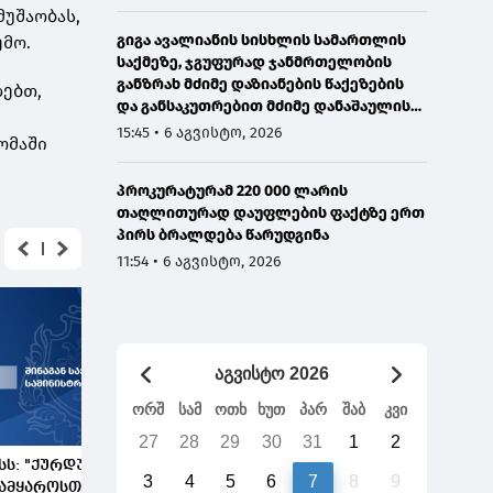
უშაობას,
გიგა ავალიანის სისხლის სამართლის
ემო.
საქმეზე, ჯგუფურად ჯანმრთელობის
განზრახ მძიმე დაზიანების წაქეზების
დებთ,
და განსაკუთრებით მძიმე დანაშაულის
შეუტყობინებლობის ფაქტებზე ორ პირს
15:45 • 6 აგვისტო, 2026
ომაში
ბრალდება წარედგინა
პროკურატურამ 220 000 ლარის
თაღლითურად დაუფლების ფაქტზე ერთ
პირს ბრალდება წარუდგინა
11:54 • 6 აგვისტო, 2026
აგვისტო 2026
ორშ
სამ
ოთხ
ხუთ
პარ
შაბ
კვი
27
28
29
30
31
1
2
სს: "ქურდულ
3
4
5
6
7
8
9
ამყაროსთან"