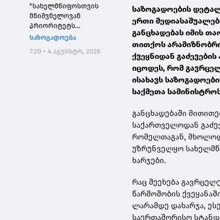
"სახელმწიფოსთვის
საზოგადოების დეტალ
მნიშვნელოვან
ერთი მედიასაშუალე
პრიორიტეტს
განცხადებას იმის თა
საქართველოს ტყეების,
საზოგადოება
თითქოს არამიზნობრი
განსაკუთრებით კი
7:20 • 4 აგვისტო, 2026
დეგრადირებული
ქვეყნიდან გაძევების
ტყეების აღდგენა
იცოდეს, რომ გავრცე
წარმოადგენს"
ისახავს საზოგადოები
საქმეთა სამინისტროს
განცხადებაში მითითე
საქართველოდან გაძევ
რომელთაგან, მხოლოდ 
უზრუნველყო სახელმწი
ხარჯები.
რაც შეეხება გავრცე
წარმოშობის ქვეყანაშ
ლარამდე დახარჯა, ეს
საერთაშორისო სტანდ