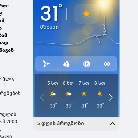
ერთ-
ლ
ომ
ა
ბამ
ნად
ინაგან
ოელი,
ბრუნების
ხოელის
ომ 2000
,
ეგალი