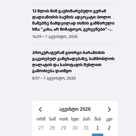
12 წლის წინ გაუჩინარებული გურამ
დადიანიძის საქმის ადვოკატი: ბოლო
წამებზე ნამდვილად ისმის განწირული
ხმა: "კახა, არ მიმატოვო, გეხვეწები" -
ვიდეოს დადებას ვაპირებდით
14:29 • 7 აგვისტო, 2026
ორშაბათისთვის, რადგან "გაჟონა",
ამიტომ დღეს მომიწია
პროკურატურამ გიორგი ბარამიძის
გაკეთებულ განცხადებაზე, სამშობლოს
ღალატის და საბოტაჟის მუხლით
გამოძიება დაიწყო
8:57 • 7 აგვისტო, 2026
აგვისტო 2026
ორშ
სამ
ოთხ
ხუთ
პარ
შაბ
კვი
27
28
29
30
31
1
2