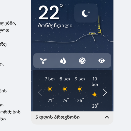
ლებში,
ოლოდ
ბზე
თ,
ბის
ნო
ფორმების
ანი
ი