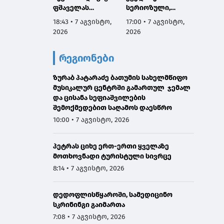
ფშაველას
სერიოზული,
პროექ
გამზირების
ოფიციალური
იწყება
18:43 • 7 აგვისტო,
17:00 • 7 აგვისტო,
16:38 •
კვეთიდან ჟვანიას
განცხადება ჩემგან
2026
2026
2026
მოედნის
ამ 10 თვის
მიმართულებით
მანძილზე, ამიტომ
რეგიონები
მოძრაობა
კიდევ ერთხელ
დროებით
გთხოვთ,
შეიზღუდება
ზურაბ პატარაძე ბათუმის სახელმწიფო
დამეხმარეთ
მუსიკალურ ცენტრში გამართულ ჯემალ
გაზიარებაში"
და ცისანა სეფიაშვილების
შემოქმედებით საღამოს დაესწრო
10:00 • 7 აგვისტო, 2026
პეტრას ციხე ერთ-ერთი ყველაზე
მოთხოვნადი ტურისტული სივრცე
8:14 • 7 აგვისტო, 2026
დედოფლისწყაროში, სამედიცინო
სკრინინგი გაიმართა
7:08 • 7 აგვისტო, 2026