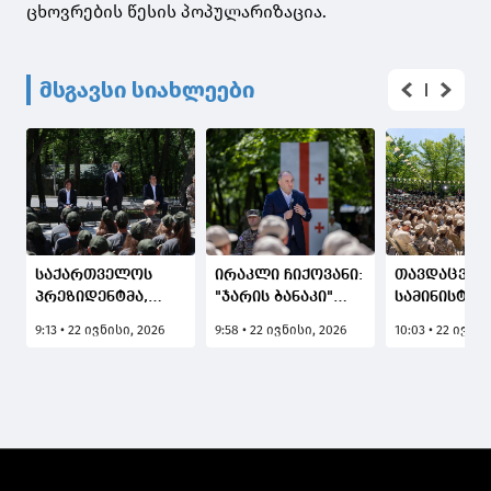
ცხოვრების წესის პოპულარიზაცია.
მსგავსი სიახლეები
საქართველოს
ირაკლი ჩიქოვანი:
თავდაცვის
პრეზიდენტმა,
"ჯარის ბანაკი"
სამინისტრ
მიხეილ
ერთ-ერთი
პროექტი - 
9:13 • 22 ივნისი, 2026
9:58 • 22 ივნისი, 2026
10:03 • 22 ივნის
ყაველაშვილმა
წარმატებული
ბანაკი" და
"ჯარის ბანაკის"
პროექტია,
2026 წლის გახსნის
რომელიც
ცერემონიაზე
ახალგაზრდებთან
ახალგაზრდებს
მიმართებით
მიმართა
გვაქვს