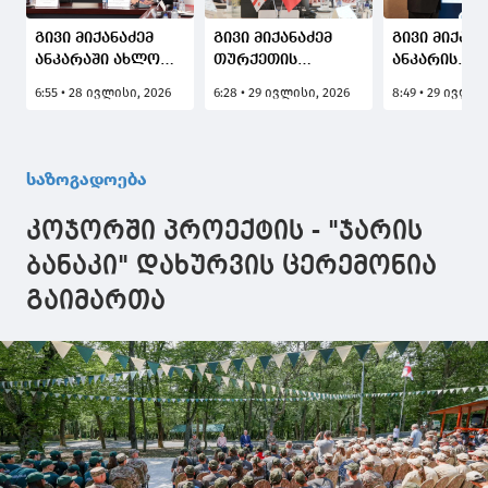
გივი მიქანაძემ
გივი მიქანაძემ
გივი მიქანა
ანკარაში ახლო
თურქეთის
ანკარის
აღმოსავლეთის
ახალგაზრდობისა
უნივერსიტე
6:55 • 28 ივლისი, 2026
6:28 • 29 ივლისი, 2026
8:49 • 29 ივლის
ტექნიკური
და სპორტის
რექტორმა
უნივერსიტეტის
მინისტრთან
საქართველ
ადმინისტრაციის
ორმხრივი
უნივერსიტ
წარმომადგენლებთან
შეხვედრა
პარტნიორო
საზოგადოება
თანამშრომლობის
გამართა
გაძლიერებ
გაძლიერების
პერსპერქტი
კოჯორში პროექტის - "ჯარის
საკითხები
განიხილეს
განიხილა
ბანაკი" დახურვის ცერემონია
გაიმართა