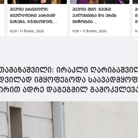
მეუფე გრიგოლი:
მეუფე შიო: ჩვენი
მ
ყველაფერი კარგად
ეკლესიისა და ერის
გ
ს
იქნება, გჯეროდეთ,
ისტორია
გ
გწამდეთ
ერთმანეთთანაა
თ
8:29 • 11 მაისი, 2026
9:30 • 11 მაისი, 2026
9
გადაჯაჭვული - 1 700
გ
წელია, საქართველოს
ს
მართლმადიდებელი
ა
ეკლესია ეროვნულ-
მ
სარწმუნოებრივი
ბ
ერთობის,
ნ
თამაზაშვილი: ირაკლი ღარიბაშვი
თვითმყოფადობის,
გ
კულტურისა და
მდვილად იმყოფებოდა საავადმყოფ
აზროვნების მთავარი
ვირით ადრე დაგეგმილ გამოკვლევ
საყრდენია