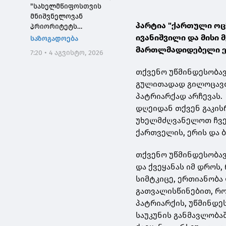
"სახელმწიფოსთვის
მნიშვნელოვან
პარტია "ქართული ოც
პრიორიტეტს
საქართველოს ტყეების,
ივანიშვილი და მისი
საზოგადოება
განსაკუთრებით კი
მართლმადიდებელი ე
7:20 • 4 აგვისტო, 2026
დეგრადირებული
ტყეების აღდგენა
თქვენო უწმინდესობა
წარმოადგენს"
გულითადად გილოცავ
პატრიარქად არჩევას.
დღეიდან თქვენ გაკის
უხელმძღვანელოთ ჩვე
ქართველის, ერის და 
თქვენო უწმინდესობავ
და ქვეყანას იმ დროს
სიმტკიცე, ერთიანობა 
გათვალისწინებით, რ
პატრიარქის, უწმინდე
საუკუნის განმავლობა