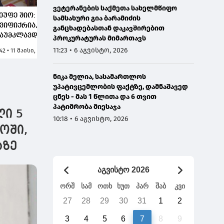
ვეტერანების საქმეთა სახელმწიფო
ეუფე შიო: მრავალჯერ
საქართველოს
სამსახური გია ბარამიძის
ვიფიქრია, როგორ
მართლმადიდებელი
განცხადებასთან დაკავშირებით
აუმკლავდეს ეკლესია
ეკლესიის 142-ე
პროკურატურას მიმართავს
ანამედროვე
კათოლიკოს-
11:23 • 6 აგვისტო, 2026
:42 • 11 მაისი, 2026
12:01 • 11 მაისი, 2026
ამოწვევებს, დაიცვას
პატრიარქად მეუფე შიო
ამწყსო და მომავალი,
აირჩიეს
მაზე პასუხები ილია
ნიკა მელია, სასამართლოს
ეორის მიერ
უპატივცემლობის ფაქტზე, დამნაშავედ
რძნულად გადადგმულ
ცნეს - მას 1 წლითა და 6 თვით
აბიჯებსა და
პატიმრობა მიესაჯა
ლი 5
აკვალულ გზაშია
10:18 • 6 აგვისტო, 2026
ოში,
აზე
აგვისტო 2026
ორშ
სამ
ოთხ
ხუთ
პარ
შაბ
კვი
27
28
29
30
31
1
2
3
4
5
6
7
8
9