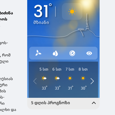
ბიძინა
ლოს
.
კოს-
, რომ
ბელი
ლესიას
იერი
მის
ს-
არი
ალხი და