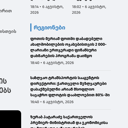
აგვისტოს
სამარცხვინო
ვეტერ
18:14 • 6 აგვისტო,
18:02 • 6 აგვისტო,
17:50 •
ნამდვილად
სადაც აფხაზებს
სახელ
ვირით
2026
2026
2026
იმყოფებოდა
პატივით
მივმარ
საავადმყოფოში,
მოიხსენიებს და
ბარამი
რეგიონები
რამდენიმე კვირით
მათ ღირსებას
საჯარ
იისთვის
ადრე დაგეგმილ
უწონებს
მოიხა
გამოკვლევაზე
ფოთის მერიამ ფოთში დაბადებული
უარყოს
ახალშობილების ოჯახებისთვის 2 000-
გავრც
ლარიანი ერთჯერადი ფინანსური
დაუდა
დახმარების პროგრამა დაიწყო
ინფორმ
წარმო
18:40 • 6 აგვისტო, 2026
მტკიც
საზღვაო ტრანსპორტის სააგენტოს
ის
დირექტორი: ქართველი მეზღვაურები
დასაქმებულნი არიან მსოფლიო
ებს
სავაჭრო ფლოტის დაახლოებით 80%-ში
16:40 • 6 აგვისტო, 2026
ზურაბ პატარაძე საქართველოს
პრემიერ-მინისტრთან და ეკონომიკისა