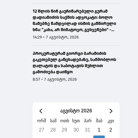
12 წლის წინ გაუჩინარებული გურამ
დადიანიძის საქმის ადვოკატი: ბოლო
წამებზე ნამდვილად ისმის განწირული
ხმა: "კახა, არ მიმატოვო, გეხვეწები" -
ვიდეოს დადებას ვაპირებდით
14:29 • 7 აგვისტო, 2026
ორშაბათისთვის, რადგან "გაჟონა",
ამიტომ დღეს მომიწია
პროკურატურამ გიორგი ბარამიძის
გაკეთებულ განცხადებაზე, სამშობლოს
ღალატის და საბოტაჟის მუხლით
გამოძიება დაიწყო
8:57 • 7 აგვისტო, 2026
აგვისტო 2026
ორშ
სამ
ოთხ
ხუთ
პარ
შაბ
კვი
27
28
29
30
31
1
2