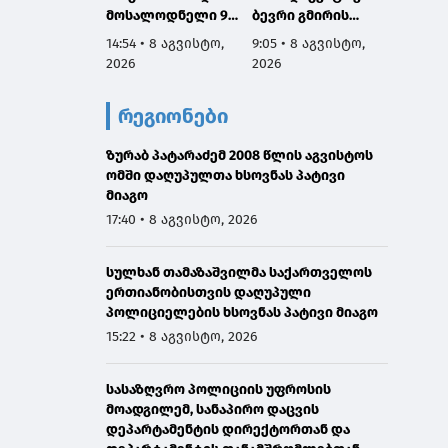
მოსალოდნელი 9-
ბევრი გმირის
ომში 
11 აგვისტოს
სახელი და
გმირებ
14:54 • 8 აგვისტო,
9:05 • 8 აგვისტო,
7:53 • 
საქართველოში
დაგვაკისრა
მათი 
2026
2026
2026
პასუხისმგებლობა,
არის ს
რომ ერთი ნაბიჯით
ჩვენ გ
რეგიონები
არ დავიხიოთ უკან
ვალი ა
ჩვენი ქვეყნის
წინაშე,
ზურაბ პატარაძემ 2008 წლის აგვისტოს
ინტერესებზე
ყველა
ომში დაღუპულთა ხსოვნას პატივი
ზრუნვისას და
გავაკ
მიაგო
მშვიდობით
მშვიდო
შევძლოთ
საქარ
17:40 • 8 აგვისტო, 2026
საქართველოს
ტერიტ
გაერთიანება
მთლია
სულხან თამაზაშვილმა საქართველოს
აღსად
ერთიანობისთვის დაღუპული
პოლიციელების ხსოვნას პატივი მიაგო
15:22 • 8 აგვისტო, 2026
სასაზღვრო პოლიციის უფროსის
მოადგილემ, სანაპირო დაცვის
დეპარტამენტის დირექტორთან და