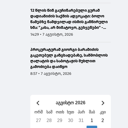
12 წლის წინ გაუჩინარებული გურამ
დადიანიძის საქმის ადვოკატი: ბოლო
წამებზე ნამდვილად ისმის განწირული
ხმა: "კახა, არ მიმატოვო, გეხვეწები" -
ვიდეოს დადებას ვაპირებდით
14:29 • 7 აგვისტო, 2026
ორშაბათისთვის, რადგან "გაჟონა",
ამიტომ დღეს მომიწია
პროკურატურამ გიორგი ბარამიძის
გაკეთებულ განცხადებაზე, სამშობლოს
ღალატის და საბოტაჟის მუხლით
გამოძიება დაიწყო
8:57 • 7 აგვისტო, 2026
აგვისტო 2026
ორშ
სამ
ოთხ
ხუთ
პარ
შაბ
კვი
27
28
29
30
31
1
2