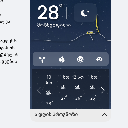
ან
ი
ალვა
ოადგენს
რგანოს.
ფუძვლის
ძევების