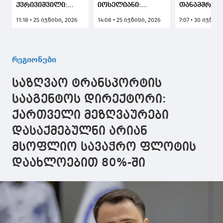
ქვრივიშვილი:
იოსელიანი:
თანამშრომ
ფოთის ახალი
საქართველოს
და ჯავახეთ
11:18 • 25 ივნისი, 2026
14:08 • 25 ივნისი, 2026
7:07 • 30 ივნისი
საზღვაო
საზღვაო
დაცული
ნავსადგურის
სექტორისთვის
ტერიტორიე
განვითარების
ნამდვილად
რეინჯერი
მეორე ფაზა
ისტორიული დღეა,
კორუფციუ
რეგიონები
ეკონომიკური
ფოთის ახალი
ფაქტზე დაა
განვითარებისა და
საზღვაო
საზღვაო ტრანსპორტის
რეგიონული
ნავსადგური
კავშირების
ფართოვდება
სააგენტოს დირექტორი:
გაძლიერების
ქართველი მეზღვაურები
კუთხით
დამატებით
დასაქმებულნი არიან
პერსპექტივებს
აჩენს
მსოფლიო სავაჭრო ფლოტის
დაახლოებით 80%-ში