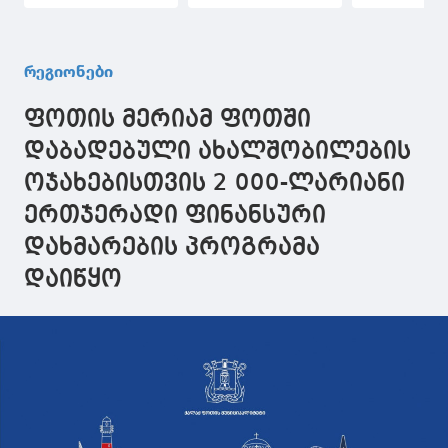
სასადილოს ახალი
ტურისტული და
რეაბილიტა
კომპლექსის
საპარკინგე
კონკურსი
მშენებლობის
ინფრასტრუქტურის
გამოცხადდ
პროექტირებისთვის
პროექტირებისთვის
რეგიონები
კონკურსი
კონკურსი
გამოცხადდა
გამოცხადდა
ფოთის მერიამ ფოთში
დაბადებული ახალშობილების
ოჯახებისთვის 2 000-ლარიანი
ერთჯერადი ფინანსური
დახმარების პროგრამა
დაიწყო