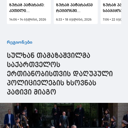
ზურაბ პატარაძე:
ზურაბ პატარაძემ
ზურაბ პატა
კეთილი
რეგიონში
საამაყოა, 
ჩანაფიქრი
ტურისტულ
მეცნიერებ
14:06 • 14 ივლისი, 2026
6:33 • 18 ივლისი, 2026
7:06 • 22 ივლის
უდიდეს
სეზონზე
ეროვნული
პროექტად იქცა -
არსებული
აკადემიის 8
იწყება
ვითარება და
წლის
საქველმოქმედო
დაგეგმილი
იუბილესად
რეგიონები
და
ღონისძიებები
მიძღვნილი
საგანმანათლებლო
განიხილა
ღონისძიებე
სულხან თამაზაშვილმა
ცენტრ
აჭარიდან დ
"ბეთლემის"
საქართველოს
მშენებლობა,
ერთიანობისთვის დაღუპული
რომელიც ჩვენი
რეგიონისთვის
პოლიციელების ხსოვნას
მნიშვნელოვანი
კერა გახდება
პატივი მიაგო