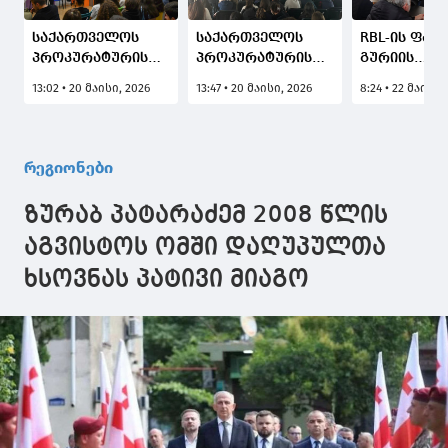
საქართველოს
საქართველოს
RBL-ის ფარ
პროკურატურის
პროკურატურის
გურიის
პირადი
ანტინარკოტიკული
მუნიციპალ
13:02 • 20 მაისი, 2026
13:47 • 20 მაისი, 2026
8:24 • 22 მაისი,
ცხოვრების
კამპანიის
საინფორმა
ხელყოფის
ფარგლებში,
შეხვედრები
წინააღმდეგ
წალკის,
გაიმართა
მიმართული
ნინოწმინდის და
რეგიონები
საინფორმაციო
ვალეს საჯარო
კამპანიის
სკოლებში,
ზურაბ პატარაძემ 2008 წლის
ფარგლებში
საინფორმაციო
ქუთაისის საჯარო
შეხვედრები
აგვისტოს ომში დაღუპულთა
სკოლებში
გაიმართა
ხსოვნას პატივი მიაგო
საინფორმაციო
შეხვედრები
გაიმართა