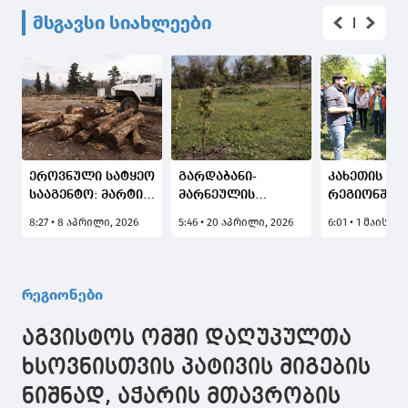
მსგავსი სიახლეები
ეროვნული სატყეო
გარდაბანი-
კახეთის
სააგენტო: მარტის
მარნეულის
რეგიონში, 
თვეში
სატყეო უბანზე
სექტორის
8:27 • 8 აპრილი, 2026
5:46 • 20 აპრილი, 2026
6:01 • 1 მაისი, 
სამართალდარღვევის
ჭალის ტყის
წარმომადგ
111 ფაქტი
აღდგენის
სამუშაო შე
გამოავლინეს,
სამუშაოები
გაიმართა
აქედან 105 ფაქტი
მიმდინარეობს
რეგიონები
ხე-ტყის უკანონო
მოპოვება და
აგვისტოს ომში დაღუპულთა
ტრანსპორტირებაა
ხსოვნისთვის პატივის მიგების
ნიშნად, აჭარის მთავრობის