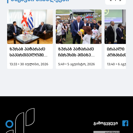
ზურაბ პატარაძე
ზურაბ პატარაძე
ირაკლი
საქართველოში
ჩირუხის მთაზე
კობახიძემ, 
კორეის
ტრადიციულ
ქვრივიშვი
13:33 • 30 ივლისი, 2026
5:49 • 5 აგვისტო, 2026
13:40 • 6 აგვის
რესპუბლიკის
სახალხო
და ზურაბ
საგანგებო და
დღესასწაულს
პატარაძეს
სრულუფლებიან
"შუამთობას"
ერთად, ბათ
ელჩს, კიმ ჰიონ
დაესწრო
სახელმწიფ
დუს შეხვდა
საზღვაო
აკადემიაში
განახლებუ
სასწავლო 
საწვრთნელ
ინფრასტრუ
გამოგვყევი
დაათვალიე