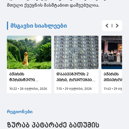
მთელი ქვეყნის მასშტაბით დაშვებულია.
მსგავსი სიახლეები
აჭარის
დაკავებულის 2
აჭარის
ტურისტული
პირი, რომლებმაც
მთავრობის
პოტენციალი
აჭარის რეგიონში
თავმჯდომა
10:22 • 28 ივლისი, 2026
7:15 • 29 ივლისი, 2026
11:43 • 29 ივლი
საერთაშორისო
გაასაღეს 20 500
ზურაბ პატა
მედიის
აშშ დოლარის
გალა-კონც
ყურადღების
ოდენობის ყალბი
"გონიოს ჰა
ცენტრში კიდევ
100 და 50-
დაესწრო
რეგიონები
ერთხელ მოექცა
დოლარიანი
კუპიურები
ზურაბ პატარაძე ბათუმის