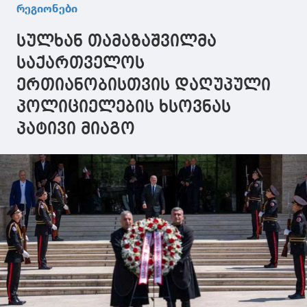
საქველმოქმედო
დაგეგმილი
იუბილესად
რეგიონები
და
ღონისძიებები
მიძღვნილი
საგანმანათლებლო
განიხილა
ღონისძიებე
სულხან თამაზაშვილმა
ცენტრ
აჭარიდან დ
"ბეთლემის"
საქართველოს
მშენებლობა,
ერთიანობისთვის დაღუპული
რომელიც ჩვენი
რეგიონისთვის
პოლიციელების ხსოვნას
მნიშვნელოვანი
კერა გახდება
პატივი მიაგო