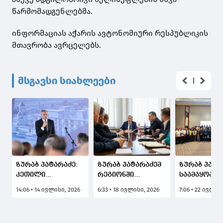
წარმომადგენლებმა.
ინფორმაციას აჭარის ავტონომიური რესპუბლიკის
მთავრობა ავრცელებს.
მსგავსი სიახლეები
ზურაბ პატარაძე:
ზურაბ პატარაძემ
ზურაბ პატა
კეთილი
რეგიონში
საამაყოა, 
ჩანაფიქრი
ტურისტულ
მეცნიერებ
14:06 • 14 ივლისი, 2026
6:33 • 18 ივლისი, 2026
7:06 • 22 ივლის
უდიდეს
სეზონზე
ეროვნული
პროექტად იქცა -
არსებული
აკადემიის 8
იწყება
ვითარება და
წლის