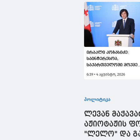
ირაკლი კობახიძე:
საინტერესოა,
საქართველოში მოქმე
აგენტურას რატომ
6:39 • 4 აგვისტო, 2026
დაევალა რუსოფობობ
ახლა, როდესაც
რუსული აგრესიის
მსხვერპლი არა მათი
პოლიტიკა
ფორმალური
სამშობლო, არამედ
ლევან მაჭავა
სხვა, თუნდაც მეგობარ
ქვეყანა გახდა?
აჟიოტაჟის ფ
"ლელო" და გა