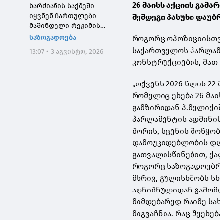
26 მაისს აქციის გამა
ხარძიანის საქმეში
იყვნენ ჩართულები
შემდეგი პასუხი დაუბ
მაშინდელი რეჟიმის
მაღალჩინოსნები, ეს
საზოგადოება
როგორც ოპოზიციისთვი
საქმე კიდევ ერთხელ
საქართველოს პარლამ
13:07 • 3 აგვისტო, 2026
შეგვახსენებს იმას, თუ
კონსტრუქციების, მათ 
როგორი სისხლიანი იყო,
პირდაპირი გაგებით,
„თქვენს 2026 წლის 22
"ნაცმოძრაობის" რეჟიმი
რომელიც ეხება 26 მაი
გამზირიდან პ.მელიქი
პარლამენტის ადმინის
შორის, სცენის მოწყობ
დამოუკიდებლობის დღ
გათვალისწინებით, ქ
როგორც საზოგადოებრი
მხრივ, გულისხმობს ს
აღნიშნულიდან გამომ
მიმდებარედ რაიმე სახ
მიგვაჩნია. რაც შეეხ