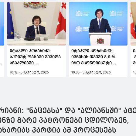
ირაკლი კობახიძე:
ირაკლი კობახიძე:
ი
აქტიურ ფაზაში შევიდა
ივნისის თვეში 8,6 %
გ
დ
ანაკლიაში
იყო ეკონომიკური
მ
ღრმაწყლოვანი
ზრდა, 6 თვის საშუალო
პ
10:12 • 5 აგვისტო, 2026
10:35 • 5 აგვისტო, 2026
1
ა
პორტის სამუშაოები -
მაჩვენებელმა შეადგინა
გ
2029 წლისთვის უკვე
7,9 %, რაც ნიშნავს, რომ
ს
პირველი გემები უნდა
ვინარჩუნებთ
ხ
მიიღოს
ეკონომიკური ზრდის
გ
ღრმაწყლოვანმა
მაღალ ტემპს
ს
პორტმა
ს
რიანი: "ნაცებსა" და "ალიანსში" ა
ი
დ
ა
ონზე გარე პატრონები ცდილობენ,
ს
ხარიას პარტია ამ პროცესებს