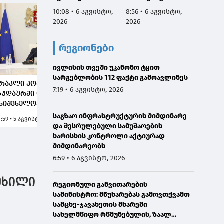
რეაბილიტირდა
მართვ
10:08 • 6 აგვისტო,
8:56 • 6 აგვისტო,
8:53 • 
ექსპე
2026
2026
2026
კომიტე
სესიის
რეგიონები
ფარგლ
საქარ
ივლისის თვეში უკანონო ტყით
იუსტიც
სარგებლობის 112 ფაქტი გამოავლინეს
მინის
რაკლი კობახიძე:
მოადგ
7:19 • 6 აგვისტო, 2026
უდაურში იგეგმება
ზოდელ
ნიშვნელოვანი
მაღალ
როექტების
საგზაო ინფრასტრუქტურის მიმდინარე
ორმხრ
0:59 • 5 აგვისტო, 2026
ანხორციელება,
და შესრულებული სამუშაოების
შეხვე
ასრიალო ტრასების
ხარისხის კონტროლი აქტიურად
გამარ
ელოვნური
მიმდინარეობს
ათოვლიანების
6:59 • 6 აგვისტო, 2026
ისტემით აღჭურვა -
ნოუპარკის არეალში
ტეხილი
რეგიონული განვითარების
აგეგმილია ორი
სამინისტრო: მწუხარებას გამოვთქვამთ
ხალი ბიგელის ტიპის
სამცხე-ჯავახეთის მხარეში
აბაგიროს მონტაჟი
სახელმწიფო რწმუნებულის, ზაალ