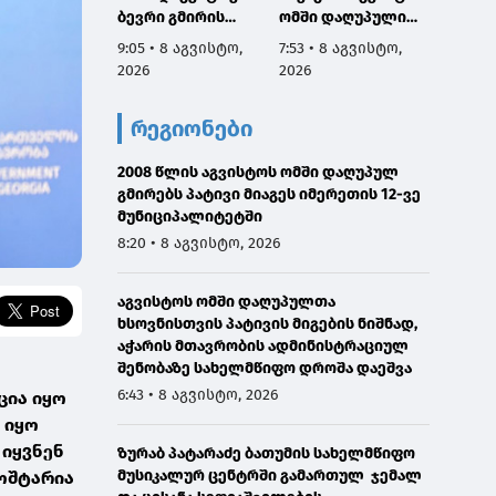
ბევრი გმირის
ომში დაღუპული
6:04 • 
სახელი და
გმირების ხსოვნას,
9:05 • 8 აგვისტო,
7:53 • 8 აგვისტო,
2026
დაგვაკისრა
მათი პატრიოტიზმი
2026
2026
პასუხისმგებლობა,
არის სამაგალითო,
რომ ერთი ნაბიჯით
ჩვენ გვეკისრება
რეგიონები
არ დავიხიოთ უკან
ვალი ამ გმირების
ჩვენი ქვეყნის
წინაშე,
ინტერესებზე
2008 წლის აგვისტოს ომში დაღუპულ
ყველაფერი
ზრუნვისას და
გმირებს პატივი მიაგეს იმერეთის 12-ვე
გავაკეთოთ
მშვიდობით
მუნიციპალიტეტში
მშვიდობიანი გზით
შევძლოთ
საქართველოს
8:20 • 8 აგვისტო, 2026
საქართველოს
ტერიტორიული
გაერთიანება
მთლიანობის
აგვისტოს ომში დაღუპულთა
აღსადგენად
ხსოვნისთვის პატივის მიგების ნიშნად,
აჭარის მთავრობის ადმინისტრაციულ
შენობაზე სახელმწიფო დროშა დაეშვა
6:43 • 8 აგვისტო, 2026
ცია იყო
 იყო
 იყვნენ
ზურაბ პატარაძე ბათუმის სახელმწიფო
მუსიკალურ ცენტრში გამართულ ჯემალ
ხოშტარია