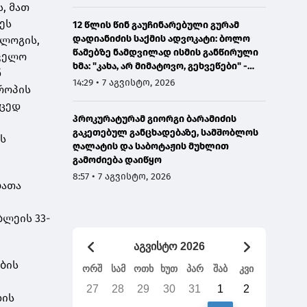
, მათ
ეს
12 წლის წინ გაუჩინარებული გურამ
დადიანიძის საქმის ადვოკატი: ბოლო
ალოგის,
წამებზე ნამდვილად ისმის განწირული
თველო
ხმა: "კახა, არ მიმატოვო, გეხვეწები" -
ნ
ვიდეოს დადებას ვაპირებდით
14:29 • 7 აგვისტო, 2026
როპის
ორშაბათისთვის, რადგან "გაჟონა",
იცედ
ამიტომ დღეს მომიწია
პროკურატურამ გიორგი ბარამიძის
გაკეთებულ განცხადებაზე, სამშობლოს
ს
ღალატის და საბოტაჟის მუხლით
გამოძიება დაიწყო
8:57 • 7 აგვისტო, 2026
ბათა
ბლეის 33-
აგვისტო 2026
ების
ორშ
სამ
ოთხ
ხუთ
პარ
შაბ
კვი
27
28
29
30
31
1
2
ხის