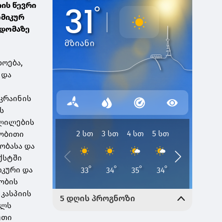
ის წევრი
ომიკურ
ხდომაზე
ხოება,
 და
უკრაინის
ს
ვლილების
ნობითი
ობასა და
ქსტში
იკური და
ობის
 კასპიის
ელს
ეთი