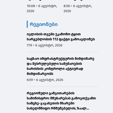
რეაბილიტირდა
მართვ
10:08 • 6 აგვისტო,
8:56 • 6 აგვისტო,
8:53 • 
ექსპე
2026
2026
2026
კომიტე
სესიის
რეგიონები
ფარგლ
საქარ
ივლისის თვეში უკანონო ტყით
იუსტიც
სარგებლობის 112 ფაქტი გამოავლინეს
მინის
მოადგ
7:19 • 6 აგვისტო, 2026
ზოდელ
მაღალ
საგზაო ინფრასტრუქტურის მიმდინარე
ორმხრ
და შესრულებული სამუშაოების
შეხვე
ხარისხის კონტროლი აქტიურად
გამარ
მიმდინარეობს
6:59 • 6 აგვისტო, 2026
რეგიონული განვითარების
სამინისტრო: მწუხარებას გამოვთქვამთ
სამცხე-ჯავახეთის მხარეში
სახელმწიფო რწმუნებულის, ზაალ