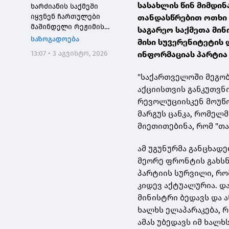
სასახლის წინ მიმდინ
ხარძიანის საქმეში
იყვნენ ჩართულები
თანდასწრებით ოთხი 
მაშინდელი რეჟიმის
საგარეო საქმეთა მინ
მაღალჩინოსნები, ეს
საზოგადოება
მისი სუვერენიტეტის 
საქმე კიდევ ერთხელ
13:07 • 3 აგვისტო, 2026
ინფორმაციას პარტია
შეგვახსენებს იმას, თუ
როგორი სისხლიანი იყო,
"საქართველოში მეგო
პირდაპირი გაგებით,
"ნაცმოძრაობის" რეჟიმი
აქციისთვის განკუთვნ
რევოლუციისკენ მოუწ
მარგუს ცანკა, რომელმ
მიეთითებინა, რომ "თა
ამ უგუნურმა განცხადე
მეორე ფრონტის გახსნ
პარტიის სურვილი, რო
კიდევ აქტუალურია. დ
მინისტრი ბედავს და
ხალხს ელაპარაკება, რ
ამას უბედავს იმ ხალ