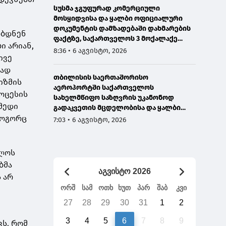
სუსმა ჯგუფურად კომერციული
მოსყიდვისა და ყალბი ოფიციალური
დოკუმენტის დამზადებაში დახმარების
ობდნენ
ფაქტზე, საქართველოს 3 მოქალაქე
ი არიან,
დააკავა
8:36 • 6 აგვისტო, 2026
ივე
რად
თბილისის საერთაშორისო
იზმის
აეროპორტში საქართველოს
როცესის
სახელმწიფო საზღვრის უკანონოდ
იმედი
გადაკვეთის მცდელობისა და ყალბი
როგორც
დოკუმენტების გამოყენების
7:03 • 6 აგვისტო, 2026
ბრალდებით, ირანის 3 მოქალაქე
დააკავეს
ელოს
ბმა
აგვისტო 2026
 არ
ორშ
სამ
ოთხ
ხუთ
პარ
შაბ
კვი
27
28
29
30
31
1
2
3
4
5
6
7
8
9
ვს, რომ