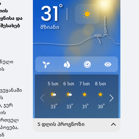
ს
იის
ეყნისა და
 შესახებ
ონელი
ის
ქვეყანაში
ის
, ჯერ
ნის
ქართველ
პოვება.
ან