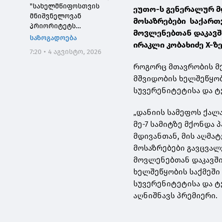
"სახელმწიფოსთვის
ეუთო-ს გენერალურ 
მნიშვნელოვან
მოსაზრებები საქარ
პრიორიტეტს
მოვლენებთან დაკავში
საქართველოს ტყეების,
საზოგადოება
ირაკლი კობახიძე X-ზ
განსაკუთრებით კი
7:20 • 4 აგვისტო, 2026
დეგრადირებული
ტყეების აღდგენა
როგორც მთავრობის მე
წარმოადგენს"
მშვიდობის ხელშეწყობ
სუვერენიტეტისა და 
„დანიის სამეფოს ქალ
მე-7 სამიტზე მქონდა
მდივანთან, მის აღმ
მოსაზრებები გავცვა
მოვლენებთან დაკავში
ხელშეწყობის საქმეში
სუვერენიტეტისა და ტ
აღნიშნავს პრემიერი.