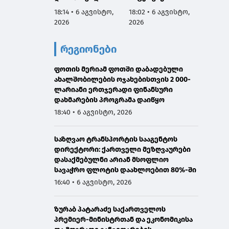
აგვისტოს
სამარცხვინო
ვეტერ
18:14 • 6 აგვისტო,
18:02 • 6 აგვისტო,
17:50 •
ნამდვილად
სადაც აფხაზებს
სახელ
2026
2026
2026
იმყოფებოდა
პატივით
მივმარ
საავადმყოფოში,
მოიხსენიებს და
ბარამი
რეგიონები
რამდენიმე კვირით
მათ ღირსებას
საჯარ
ადრე დაგეგმილ
უწონებს
მოიხა
გამოკვლევაზე
ფოთის მერიამ ფოთში დაბადებული
უარყოს
ახალშობილების ოჯახებისთვის 2 000-
გავრც
ლარიანი ერთჯერადი ფინანსური
დაუდა
დახმარების პროგრამა დაიწყო
ინფორმ
წარმო
18:40 • 6 აგვისტო, 2026
მტკიც
საზღვაო ტრანსპორტის სააგენტოს
დირექტორი: ქართველი მეზღვაურები
დასაქმებულნი არიან მსოფლიო
სავაჭრო ფლოტის დაახლოებით 80%-ში
16:40 • 6 აგვისტო, 2026
ზურაბ პატარაძე საქართველოს
პრემიერ-მინისტრთან და ეკონომიკისა