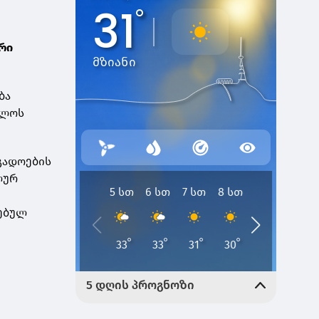
რი
ბა
ელოს
გადოების
ლურ
ებულ