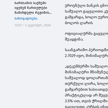
ხარძიანის საქმეში
ეროვნული ბანკის ცნო
იყვნენ ჩართულები
საშუალო გაცვლითი კურ
მაშინდელი რეჟიმის
გამყარდა, ხოლო ევროს 
მაღალჩინოსნები, ეს
საზოგადოება
საქმე კიდევ ერთხელ
ბოლოს ლარის
13:07 • 3 აგვისტო, 2026
შეგვახსენებს იმას, თუ
როგორი სისხლიანი იყო,
ოფიციალურმა გაცვლითმ
პირდაპირი გაგებით,
შეადგინა.
"ნაცმოძრაობის" რეჟიმი
საანგარიშო პერიოდშ
2.7029 იყო, მინიმალური 
„დეკემბერში საშუალო
მინიმალური მნიშვნელ
საშუალოდ დოლართან მ
თურქული ლირა, ხოლო
გამყარებით ხასიათდე
პრაქტიკულად არ შეც
3.5%-ით, თვის ჭრილში
გაცვლითი კურსის ინდ