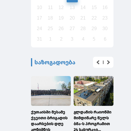
10
11
12
13
14
15
16
17
18
19
20
21
22
23
24
25
26
27
28
29
30
31
1
2
3
4
5
6
საზოგადოება
ქუთაისში მესამე
გლდანის რაიონში
გაერო
ქვეითი ბრიგადის
მიმდინარე წელს
გლობა
დაარსების დღე
ბმა-ს პროგრამით
გეოსი
აღნიშნეს
24 სახურავი
ინფორ