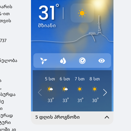
ლარის
%-ით
 თვის
737
ვნელობა
ა
,
ასურდა
რე
კი
იურად
ქტური
ილში კი