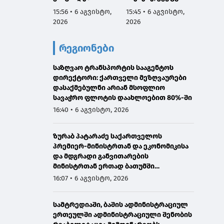
მოღალატეობრივი
ჯანმრთელობის
15:56 • 6 აგვისტო,
15:45 • 6 აგვისტო,
10:08 •
და
განზრახ მძიმე
2026
2026
2026
ანტისახელმწიფოე
დაზიანების
ბრივია, რომელიც
წაქეზების და
რეგიონები
პატრიოტ
განსაკუთრებით
ქართველ
მძიმე დანაშაულის
მებრძოლებს
საზღვაო ტრანსპორტის სააგენტოს
შეუტყობინებლობი
სამხედრო
დირექტორი: ქართველი მეზღვაურები
ს ფაქტებზე ორ
დამნაშავეებად
დასაქმებულნი არიან მსოფლიო
პირს ბრალდება
წარმოაჩენს,
სავაჭრო ფლოტის დაახლოებით 80%-ში
წარედგინა
ვერაგულად და
16:40 • 6 აგვისტო, 2026
მიზანმიმართულად
ამახინჯებს
ზურაბ პატარაძე საქართველოს
სინამდვილეს"
პრემიერ-მინისტრთან და ეკონომიკისა
და მდგრადი განვითარების
მინისტრთან ერთად ბათუმში
მნიშვნელოვან ინფრასტრუქტურულ
16:07 • 6 აგვისტო, 2026
პროექტებს გაეცნო
სამტრედიაში, ბაშის ადმინისტრაციულ
ერთეულში ადმინისტრაციული შენობის