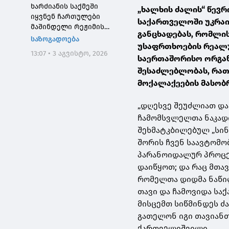
ხარძიანის საქმეში
„ხალხის ძალის“ წევრ
იყვნენ ჩართულები
საქართველოში უკრაი
მაშინდელი რეჟიმის
განცხადებას, რომლის
მაღალჩინოსნები, ეს
საზოგადოება
უსაფრთხოების რეალუ
საქმე კიდევ ერთხელ
13:07 • 3 აგვისტო, 2026
შეგვახსენებს იმას, თუ
საერთაშორისო ორგან
როგორი სისხლიანი იყო,
შესაძლებლობას, რათ
პირდაპირი გაგებით,
მოქალაქეების მასობრ
"ნაცმოძრაობის" რეჟიმი
„დღესვე შეუძლიათ და
ჩამომსვლელთა ნაკადი
შეხმატკბილებულ „სინ
შორის ჩვენ საავტომო
პარანოიდალურ პროცეს
დაიწყოთ; და რაც მთა
რომელთა დიდმა ნაწი
თავი და ჩამოვიდა საქ
მისცემთ სიწმინდეს ძ
გათელონ იგი თავიანთ
ქართველიშვილი.