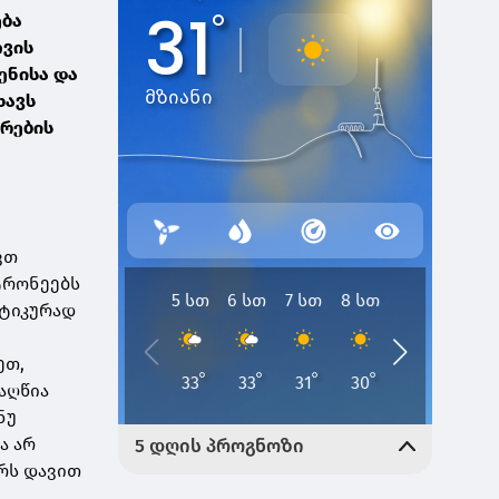
ება
ოვის
ენისა და
ხავს
რების
ვთ
ტრონეებს
იტიკურად
ეთ,
აღწია
ნუ
ა არ
რს დავით