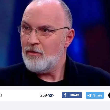
269
23