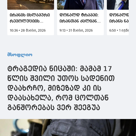
ირანის ისლამური
დონალდ ტრამპი:
დონალდ ტრ
რევოლუციის
ირანთან ძალიან
ირანს ნამ
გუშაგთა
კარგი
სურს შეთან
10:36 • 28 მაისი, 2026
9:13 • 31 მაისი, 2026
6:50 • 1 ივნისი,
კორპუსმა
შეთანხმების
დადება და 
განაცხადა, რომ
მიღწევასთან
კარგი იქნებ
იერიში მიიტანა
ახლოს ვართ და
სთვის და ჩვ
ამერიკულ
თუ მას მივაღწევთ,
მომხრეების
მსოფლიო
ავიაბაზაზე
შესანიშნავი
ყველაფერი
იქნება
კარგად
ტრაგედია ნიცაში: მამამ 17
დასრულდებ
წლის შვილი უთოს სადენით
დაახრჩო, მიზეზად კი ის
დაასახელა, რომ ცოლთან
განშორებას ვერ შეეგუა