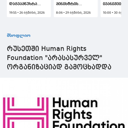
დაგვამწუხრა
მინისტრის
ივანიშვილი
ინგუშეთში
თვალწინ მისი
კუპატაძეს:
19:55 • 26 ივნისი, 2026
8:06 • 29 ივნისი, 2026
10:00 • 30 ივნი
მომხდარმა
მეუღლე ტბაში
გულით
ტრაგედიამ,
გაუჩინარდა – რას
თანაგიგრძ
პატარა ხიზირმა
ჰყვება მედია
და ვიზიარე
მეგობრის
ტრაგედიაზე?
თქვენს უმძ
მსოფლიო
გადასარჩენად
ტრაგედიას,
გაიღო სიცოცხლე
დარწმუნებ
რუსეთში Human Rights
და იქცა ნამდვილი
ვარ, შესაბა
ვაჟკაცობისა და
სახელმწიფ
Foundation "არასასურველ"
გმირობის ნიმუშად
უწყებები სა
ორგანიზაციად გამოცხადდა
სრულყოფი
გამოიძიებე