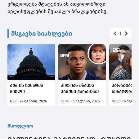
ვრცელდება შტატების ან ადგილობრივი
ხელისუფლების შესაძლო ბრალდებებზე.
მსგავსი სიახლეები
აშშ-ის სენატმა
კილიან მბაპეს
პარაგვაელ
მიიღო
პასუხი პარაგვაელ
სენატორი 
კანონპროექტი,
სენატორს: „თქვენ
მბაპეზე: „ამ
6:33 • 24 ივნისი, 2026
18:40 • 6 ივლისი, 2026
18:00 • 6 ივლის
რომელიც
საძაგელი ქალი
ველურმა წე
ირანთან
ხართ!”
არ იცის, დ
მიმართებით
რძის ნაცვ
დონალდ ტრამპის
ქოქოსს წოვ
მსოფლიო
სამხედრო
ხოლო ყველ
უფლებამოსილებას
განათლებ