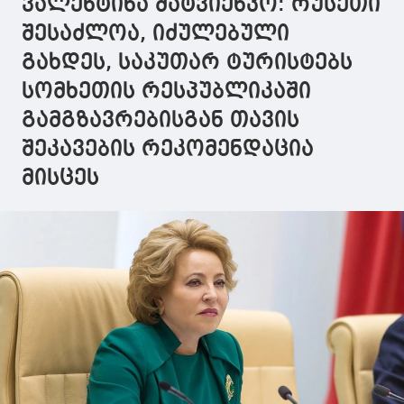
ვალენტინა მატვიენკო: რუსეთი
ზღუდავს
არსებები, ვ
ოდესმე გაუ
შესაძლოა, იძულებული
შიმპანზეებ
გახდეს, საკუთარ ტურისტებს
იყვნენ“
სომხეთის რესპუბლიკაში
გამგზავრებისგან თავის
შეკავების რეკომენდაცია
მისცეს