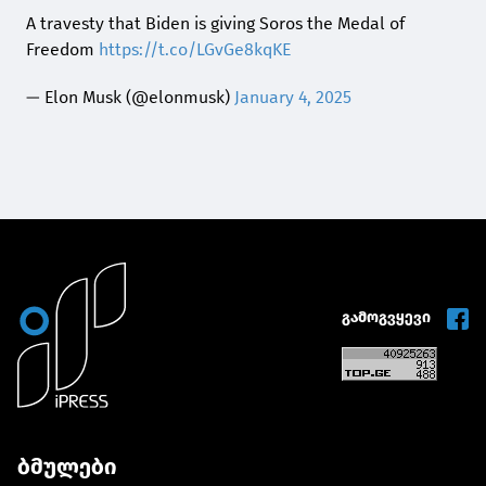
A travesty that Biden is giving Soros the Medal of
Freedom
https://t.co/LGvGe8kqKE
— Elon Musk (@elonmusk)
January 4, 2025
გამოგვყევი
ბმულები