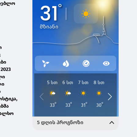
მდებლო
ო
ვ
ები
2023
ლი
ლი
ს
სტიკა,
ებმა
ხალხო