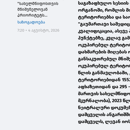
საგაზაფხულო სესიის
"სახელმწიფოსთვის
მნიშვნელოვან
ორგანოში, რომლის მ
პრიორიტეტს
ტერიტორიებსა და სა
საქართველოს ტყეების,
საზოგადოება
"გაუმართავი სამედი
განსაკუთრებით კი
7:20 • 4 აგვისტო, 2026
კვალიფიკაცია, ასევე
დეგრადირებული
პუნქტებზე, კვლავ გა
ტყეების აღდგენა
წარმოადგენს"
ოკუპირებულ ტერიტორ
დახმარების მიღებას 
განსაკუთრებულ მნიშ
ოკუპირებულ ტერიტორ
წლის განმავლობაში,
ტერიტორიებიდან 1552
აფხაზეთიდან და 295 
მართვის სახელმწიფო
მკურნალობა), 2023 წ
ნეიტრალური დოკუმენ
დამცველის ანგარიშში
დამცველს, ლევან იო