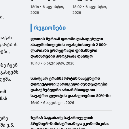
აგვისტოს
სამარცხვინო
ვეტერ
18:14 • 6 აგვისტო,
18:02 • 6 აგვისტო,
17:50 •
ნამდვილად
სადაც აფხაზებს
სახელ
2026
2026
2026
იმყოფებოდა
პატივით
მივმარ
ი,
საავადმყოფოში,
მოიხსენიებს და
ბარამი
რეგიონები
რამდენიმე კვირით
მათ ღირსებას
საჯარ
ადრე დაგეგმილ
უწონებს
მოიხა
ნაგან
გამოკვლევაზე
ფოთის მერიამ ფოთში დაბადებული
უარყოს
ვარების
ახალშობილების ოჯახებისთვის 2 000-
გავრც
ლარიანი ერთჯერადი ფინანსური
დაუდა
ები,
დახმარების პროგრამა დაიწყო
ინფორმ
წარმო
18:40 • 6 აგვისტო, 2026
ზე ჩვენ
მტკიც
გასცემს.
საზღვაო ტრანსპორტის სააგენტოს
ეგმა.
დირექტორი: ქართველი მეზღვაურები
დასაქმებულნი არიან მსოფლიო
გომ
სავაჭრო ფლოტის დაახლოებით 80%-ში
მას
16:40 • 6 აგვისტო, 2026
მერე
ზურაბ პატარაძე საქართველოს
პრემიერ-მინისტრთან და ეკონომიკისა
ი ე.წ.