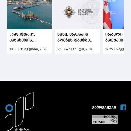
„როიტერი“:
სუსი: ქრთამის
ირაკლი კობ
ყაზახეთის
აღების ფაქტზე
ბათუმის პო
„ტენგიზის“
დაკავებულია
ტვირთბრუნ
18:55 • 31 ივლისი, 2026
5:16 • 4 აგვისტო, 2026
12:25 • 6 აგვის
ნავთობსაბადოს
"ბათუმის
სარეკორდ
ოპერატორმა
მუნიციპალური
მაჩვენებელ
მარტის შემდეგ
ინსპექციის" სამშენებლო
ასული,
პირველად
ზედამხედველობის
ყველაფერი
განაახლა
თანამშრომელი
გაკეთდეს
ნავთობის
იმისათვის,
ექსპორტი
მომავალში 
ბათუმის პორტის
საპორტო
გავლით
ინფრასტრუ
მაქსიმალუ
გამოგვყევი
განვითარდ