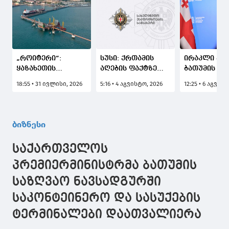
„როიტერი“:
სუსი: ქრთამის
ირაკლი კობ
ყაზახეთის
აღების ფაქტზე
ბათუმის პო
„ტენგიზის“
დაკავებულია
ტვირთბრუნ
18:55 • 31 ივლისი, 2026
5:16 • 4 აგვისტო, 2026
12:25 • 6 აგვის
ნავთობსაბადოს
"ბათუმის
სარეკორდ
ოპერატორმა
მუნიციპალური
მაჩვენებელ
მარტის შემდეგ
ინსპექციის" სამშენებლო
ასული,
პირველად
ზედამხედველობის
ყველაფერი
ბიზნესი
განაახლა
თანამშრომელი
გაკეთდეს
ნავთობის
იმისათვის,
საქართველოს
ექსპორტი
მომავალში 
ბათუმის პორტის
საპორტო
პრემიერმინისტრმა ბათუმის
გავლით
ინფრასტრუ
საზღვაო ნავსადგურში
მაქსიმალუ
განვითარდ
საკონტეინერო და სასუქების
ტერმინალები დაათვალიერა