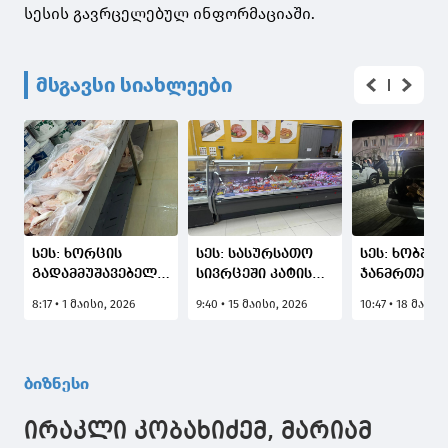
სესის გავრცელებულ ინფორმაციაში.
მსგავსი სიახლეები
სეს: ხორცის
სეს: სასურსათო
სეს: ხობში
გადამმუშავებელ
სივრცეში კატის
ჯანმრთელო
არალეგალურ
ყოფნის გამო,
საფრთხის
8:17 • 1 მაისი, 2026
9:40 • 15 მაისი, 2026
10:47 • 18 მაისი
საწარმო "შაჰ
"ლიბრე"
შემცველი 
ქათამს"
დაჯარიმდა
რეალიზაცი
საქმიანობა
მცდელობა
შეუჩერდა
აღიკვეთა
ბიზნესი
ირაკლი კობახიძემ, მარიამ