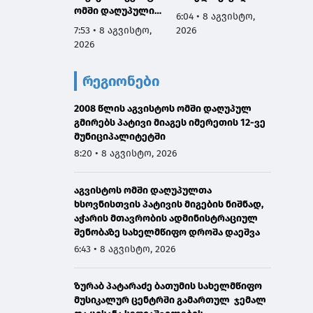
ომში დაღუპული
მართლ
6:04 • 8 აგვისტო,
გმირების ხსოვნას,
ლი ეკ
7:53 • 8 აგვისტო,
2026
6:01 • 
მათი პატრიოტიზმი
მოქმე
2026
2026
არის სამაგალითო,
აღევლ
ჩვენ გვეკისრება
საღმრ
რეგიონები
ვალი ამ გმირების
ლიტურ
წინაშე,
პანაშვ
ყველაფერი
2008 წლის აგვისტოს ომში დაღუპულ
დაღუპ
გავაკეთოთ
გმირებს პატივი მიაგეს იმერეთის 12-ვე
სულებ
მშვიდობიანი გზით
მუნიციპალიტეტში
საქართველოს
8:20 • 8 აგვისტო, 2026
ტერიტორიული
მთლიანობის
აგვისტოს ომში დაღუპულთა
აღსადგენად
ხსოვნისთვის პატივის მიგების ნიშნად,
აჭარის მთავრობის ადმინისტრაციულ
შენობაზე სახელმწიფო დროშა დაეშვა
6:43 • 8 აგვისტო, 2026
ზურაბ პატარაძე ბათუმის სახელმწიფო
მუსიკალურ ცენტრში გამართულ ჯემალ