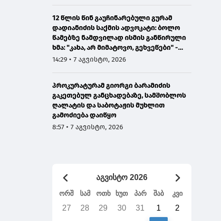
12 წლის წინ გაუჩინარებული გურამ
დადიანიძის საქმის ადვოკატი: ბოლო
წამებზე ნამდვილად ისმის განწირული
ხმა: "კახა, არ მიმატოვო, გეხვეწები" -
ვიდეოს დადებას ვაპირებდით
14:29 • 7 აგვისტო, 2026
ორშაბათისთვის, რადგან "გაჟონა",
ამიტომ დღეს მომიწია
პროკურატურამ გიორგი ბარამიძის
გაკეთებულ განცხადებაზე, სამშობლოს
ღალატის და საბოტაჟის მუხლით
გამოძიება დაიწყო
8:57 • 7 აგვისტო, 2026
აგვისტო 2026
ორშ
სამ
ოთხ
ხუთ
პარ
შაბ
კვი
27
28
29
30
31
1
2