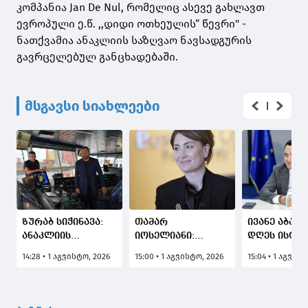
კომპანია Jan De Nul, რომელიც ასევე გახლავთ
ევროპული ე.წ. ,,დიდი ოთხეულის” წევრი" -
ნათქვამია ანაკლიის საზღვაო ნავსადგურის
გავრცელებულ განცხადებაში.
მსგავსი სიახლეები
ზურაბ სიჭინავა:
თამარ
ივანე აბაში
ანაკლიის
იოსელიანი:
დღეს ისტო
ღრმაწყლოვანი
საქართველოს
დღეა,
14:28 • 1 აგვისტო, 2026
15:00 • 1 აგვისტო, 2026
15:04 • 1 აგვის
პორტის
ტერიტორიულ
რამდენადა
სამშენებლო
წყლებში
ანაკლიის
ტერიტორიასა და
შემოსულია
ღრმაწყლოვ
საზღვაო
დამღრმავებელი
ნავსადგურ