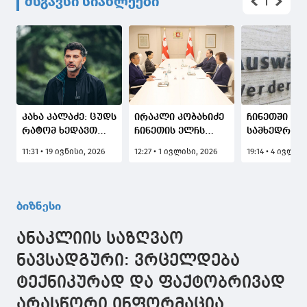
მსგავსი სიახლეები
კახა კალაძე: ცუდს
ირაკლი კობახიძე
ჩინეთში რუ
რატომ ხედავთ
ჩინეთის ელჩს
სამხედროე
იმაში, რომ
საქართველოში,
მომზადები
11:31 • 19 ივნისი, 2026
12:27 • 1 ივლისი, 2026
19:14 • 4 ივლის
თუნდაც ჩინეთის
ჭოუ ციენს შეხვდა
შესახებ ცნ
მიმართულებით
შემდეგ, გე
ექსპორტი
საგარეო უწ
იზრდება და ჩვენი
ჩინეთის ელ
ბიზნესი
სავაჭრო
დაიბარეს
ურთიერთობები
ანაკლიის საზღვაო
კიდევ უფრო
ღრმავდება?
ნავსადგური: ვრცელდება
ტექნიკურად და ფაქტობრივად
არასწორი ინფორმაცია,