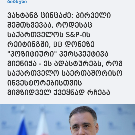
ბიზნესი
აკვატორიაში
გემი, რათა 2029
მშენებლობ
აქტიურად
წელს შევძლოთ
სრულიად ა
ვახტანგ ცინცაძე: პირველი
მიმდინარეობს
მსხვილტონაჟიანი
ეტაპზე გად
საზღვაო
გემის მიღება
შემთხვევაა, როდესაც
ინფრასტრუქტურული
ანაკლიის
საქართველოს S&P-ის
სამუშაოები
ღრმაწყლოვან
ნავსადგურში
რეიტინგში, BB დონეზე
"პოზიტიური" პერსპექტივა
მიენიჭა - ეს ადასტურებს, რომ
საქართველო საერთაშორისო
ინვესტორებისთვის
მიმზიდველ ქვეყნად რჩება