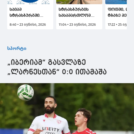
საიამ
სტრასბურგის
ფოთში, ოქ
სტრასბურგში
სასამართლომ
ტბაზე მესამ
რუსეთის
გიორგი
დღეა ევრო
8:40 • 23 ივნისი, 2026
11:04 • 23 ივნისი, 2026
17:22 • 25 ივლი
წინააღმდეგ
ანწუხელიძისა და
და აფრიკის
გიორგი
სხვა ქართველი
წყალსათხ
ანწუხელიძისა და
სამხედროების
ჩემპიონატი
სხვა ქართველი
წამებისა და
მიმდინარე
სპორტი
სამხედრო
მკვლელობისთვის
(ფოტოკოლა
პირების საქმეები
რუსეთს
„იბერიამ“ გასვლაზე
მოიგო
პასუხისმგებლობა
დააკისრა
„ლარნესთან“ 0:0 ითამაშა