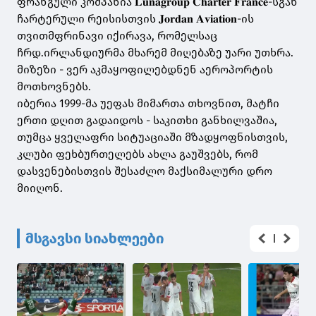
ფრანგული კომპანია 𝐋𝐮𝐧𝐚𝐠𝐫𝐨𝐮𝐩 𝐂𝐡𝐚𝐫𝐭𝐞𝐫 𝐅𝐫𝐚𝐧𝐜𝐞-სგან
ჩარტერული რეისისთვის 𝐉𝐨𝐫𝐝𝐚𝐧 𝐀𝐯𝐢𝐚𝐭𝐢𝐨𝐧-ის
თვითმფრინავი იქირავა, რომელსაც
ჩრდ.ირლანდიურმა მხარემ მიღებაზე უარი უთხრა.
მიზეზი - ვერ აკმაყოფილებდნენ აეროპორტის
მოთხოვნებს.
იბერია 1999-მა უეფას მიმართა თხოვნით, მატჩი
ერთი დღით გადაიდოს - საკითხი განხილვაშია,
თუმცა ყველაფრი სიტუაციაში მზადყოფნისთვის,
კლუბი ფეხბურთელებს ახლა გაუშვებს, რომ
დასვენებისთვის შესაძლო მაქსიმალური დრო
მიიღონ.
მსგავსი სიახლეები