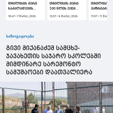
თბილისის მერი
თბილისის მერი
თბილისის მ
ნაძალადევის
100 წლის ექიმ
პატრიარქი
რაიონში სკვერის
თერაპევტს რეზო
ინტრონიზა
10:47 • 7 მაისი, 2026
12:07 • 8 მაისი, 2026
17:07 • 11 მაისი,
სარეაბილიტაციო
აბესაძეს
დასწრების
სამუშაოებს
სტუმრობდა
მსურველთა
გაეცნო
ტრანსპორტ
უზრუნველ
საზოგადოება
გივი მიქანაძემ სამცხე-
ჯავახეთის საჯარო სკოლებში
მიმდინარე სარემონტო
სამუშაოები დაათვალიერა