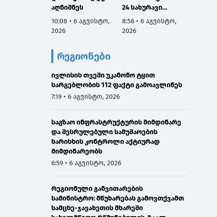
აღნიშნეს
24 სახურავი
ინფორ
რეაბილიტირდა
მართვ
10:08 • 6 აგვისტო,
8:56 • 6 აგვისტო,
8:53 • 
ექსპე
2026
2026
2026
კომიტე
სესიის
რეგიონები
ფარგლ
საქარ
ივლისის თვეში უკანონო ტყით
იუსტიც
სარგებლობის 112 ფაქტი გამოავლინეს
მინის
მოადგ
7:19 • 6 აგვისტო, 2026
ზოდელ
მაღალ
საგზაო ინფრასტრუქტურის მიმდინარე
ორმხრ
და შესრულებული სამუშაოების
შეხვე
ხარისხის კონტროლი აქტიურად
გამარ
მიმდინარეობს
6:59 • 6 აგვისტო, 2026
რეგიონული განვითარების
სამინისტრო: მწუხარებას გამოვთქვამთ
სამცხე-ჯავახეთის მხარეში