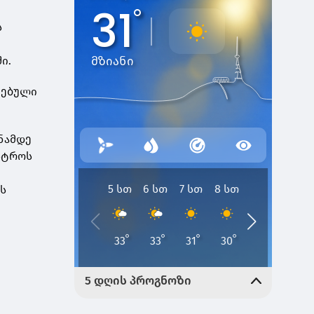
ს
ი.
ვებული
ნამდე
ისტროს
ს