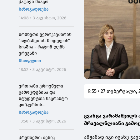
პატივი მიაგო
საზოგადოება
14:08 • 3 აგვისტო, 2026
სომხეთი ევროკავშირის
"ალბანეთის მოდელის"
სიაშია - რატომ დუმს
ერევანი
მსოფლიო
18:52 • 3 აგვისტო, 2026
ერთიანი ეროვნული
9:55 • 27 თებერვალი, 
გამოცდებისა და
სტუდენტთა საგრანტო
კონკურსის
მონაწილეებისთვის
საზოგადოება
გვანცა ვარამაშვილს 
საპრეტენზიო
13:50 • 3 აგვისტო, 2026
მრავალწლიანი გამო
განაცხადების მიღება 4
აგვისტოს 10:00
საათიდან დაიწყება
ამჟამად იგი ივანე ჯ
პრემიერი: ბესიკ