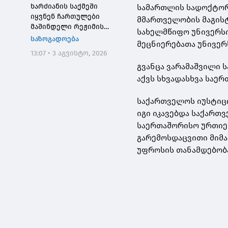
ხარძიანის საქმეში
სამართლის სადოქტორ
იყვნენ ჩართულები
მმართველობის მაგისტ
მაშინდელი რეჟიმის
სახელმწიფო უნივერსი
მაღალჩინოსნები, ეს
საზოგადოება
მეცნიერებათა უნივე
საქმე კიდევ ერთხელ
13:07 • 3 აგვისტო, 2026
შეგვახსენებს იმას, თუ
გვანცა ვარამაშვილი 
როგორი სისხლიანი იყო,
პირდაპირი გაგებით,
აქვს სხვადასხვა საე
"ნაცმოძრაობის" რეჟიმი
საქართველოს იუსტიც
იგი იკავებდა საქართ
საერთაშორისო ურთიე
გარემოსდაცვითი მიმ
უფროსის თანამდებობ