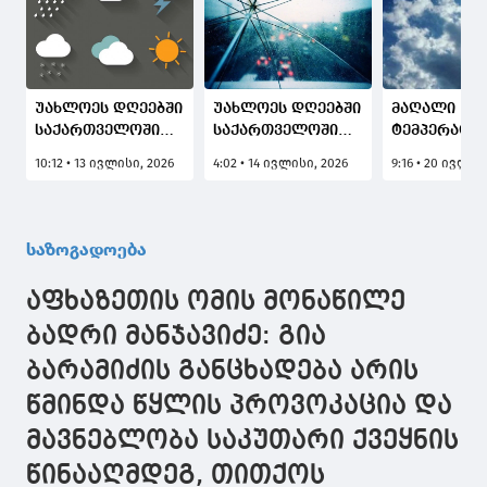
უახლოეს დღეებში
უახლოეს დღეებში
მაღალი
საქართველოში
საქართველოში
ტემპერატუ
მაღალი
მაღალი
ფონზე, 21-2
10:12 • 13 ივლისი, 2026
4:02 • 14 ივლისი, 2026
9:16 • 20 ივლის
ტემპერატურის
ტემპერატურის
ივლისს
ფონზე
ფონზე
საქართველ
მოსალოდნელია
მოსალოდნელია
ცალკეულ
დროგამოშვებით
დროგამოშვებით
რაიონებში
საზოგადოება
ნალექი, ზოგან
ნალექიანი
ხანმოკლე წ
შესაძლებელია
ამინდი, ზოგან -
მოსალოდნ
აფხაზეთის ომის მონაწილე
სეტყვა და ქარი
სეტყვა და ქარი
ბადრი მანჯავიძე: გია
ბარამიძის განცხადება არის
წმინდა წყლის პროვოკაცია და
მავნებლობა საკუთარი ქვეყნის
წინააღმდეგ, თითქოს