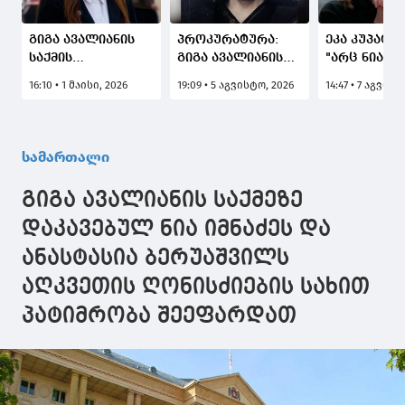
გიგა ავალიანის
პროკურატურა:
ეკა კუპატაძ
საქმის
გიგა ავალიანის
"არც ნია იმ
პროკურორი:
გარდაცვალების
ადვოკატს დ
16:10 • 1 მაისი, 2026
19:09 • 5 აგვისტო, 2026
14:47 • 7 აგვისტ
სასამართლომ
საქმის ერთ-ერთი
ანასტასია
დააკმაყოფილა
მონაწილე ნია
ბერუაშვილ
ბრალდების
იმნაძე
ადვოკატს 
მხარის
დაკავებულია
საქმის მას
სამართალი
შუამდგომლობა
არ აქვთ, ა
ნია იმნაძის
არიან რა წ
გიგა ავალიანის საქმეზე
მოწმის სახით
მასალებში"
იძულებით
დაკავებულ ნია იმნაძეს და
მოყვანასთან
ანასტასია ბერუაშვილს
დაკავშირებით
აღკვეთის ღონისძიების სახით
პატიმრობა შეეფარდათ