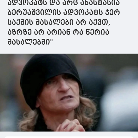
დაზიანებაში
დახმარების
ადვოკატს და არც ანასტასია
დახმარების
ფაქტზე
ბერუაშვილის ადვოკატს ჯერ
ფაქტზე ერთ პირს
ბრალდებულ
ბრალდება
გიორგი მალანიას
საქმის მასალები არ აქვთ,
წარუდგინა
აღკვეთის
ღონისძიების
აზრზე არ არიან რა წერია
სახით პატიმრობა
მასალებში"
შეეფარდა