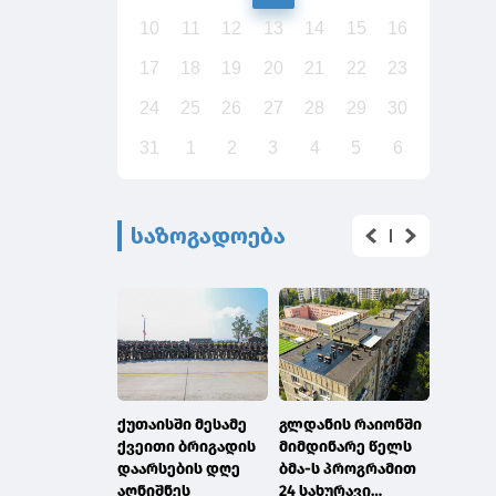
10
11
12
13
14
15
16
17
18
19
20
21
22
23
24
25
26
27
28
29
30
31
1
2
3
4
5
6
საზოგადოება
ქუთაისში მესამე
გლდანის რაიონში
გაერო
ქვეითი ბრიგადის
მიმდინარე წელს
გლობა
დაარსების დღე
ბმა-ს პროგრამით
გეოსი
აღნიშნეს
24 სახურავი
ინფორ