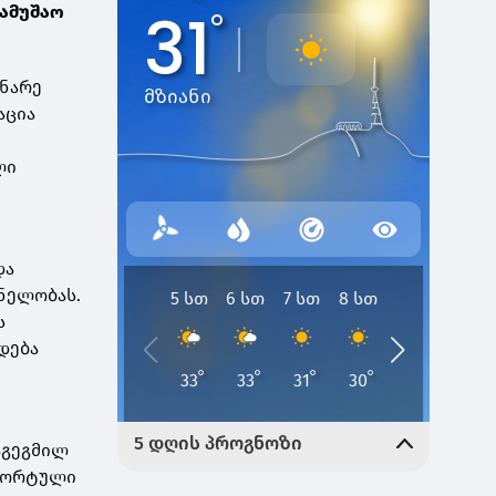
ამუშაო
ინარე
აცია
ლი
და
ნელობას.
ს
დება
აგეგმილ
სპორტული