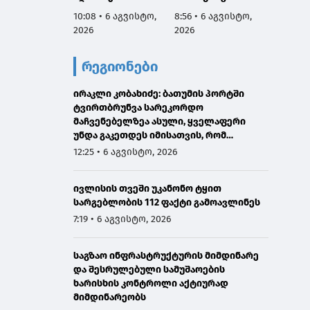
რეაბილიტირდა
მართვ
10:08 • 6 აგვისტო,
8:56 • 6 აგვისტო,
8:53 • 
ექსპე
2026
2026
2026
კომიტე
სესიის
რეგიონები
ფარგლ
საქარ
ირაკლი კობახიძე: ბათუმის პორტში
იუსტიც
ტვირთბრუნვა სარეკორდო
მინის
მაჩვენებელზეა ასული, ყველაფერი
მოადგ
უნდა გაკეთდეს იმისათვის, რომ
ზოდელ
მომავალში ჩვენი საპორტო
მაღალ
12:25 • 6 აგვისტო, 2026
ინფრასტრუქტურა მაქსიმალურად
ორმხრ
განვითარდეს
შეხვე
ივლისის თვეში უკანონო ტყით
გამარ
სარგებლობის 112 ფაქტი გამოავლინეს
7:19 • 6 აგვისტო, 2026
საგზაო ინფრასტრუქტურის მიმდინარე
და შესრულებული სამუშაოების
ხარისხის კონტროლი აქტიურად
მიმდინარეობს