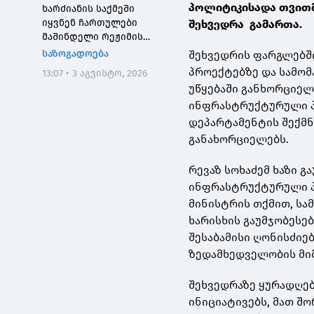
პოლიტიკისადა თვითმ
ხარძიანის საქმეში
იყვნენ ჩართულები
შეხვედრა გამართა.
მაშინდელი რეჟიმის
მაღალჩინოსნები, ეს
საზოგადოება
შეხვედრის ფარგლებში
საქმე კიდევ ერთხელ
პროექტებზე და სამომ
13:07 • 3 აგვისტო, 2026
შეგვახსენებს იმას, თუ
უწყებაში განხორციელ
როგორი სისხლიანი იყო,
ინფრასტრუქტურული პ
პირდაპირი გაგებით,
"ნაცმოძრაობის" რეჟიმი
დეპარტამენტის შექმნ
განახორციელებს.
რევაზ სოხაძემ ხაზი გ
ინფრასტრუქტურული პ
მინისტრის თქმით, ს
ხარისხის გაუმჯობესე
შესაბამისი ღონისძიე
ზედამხედველობის მი
შეხვედრაზე ყურადღე
ინიციატივებს, მათ შ