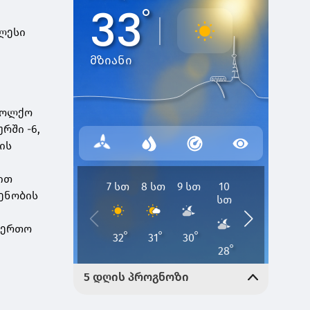
ღლესი
საოლქო
ურში -6,
ის
ით
დენობის
აერთო