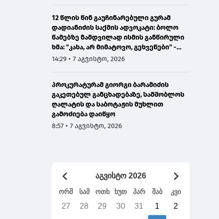
12 წლის წინ გაუჩინარებული გურამ
დადიანიძის საქმის ადვოკატი: ბოლო
წამებზე ნამდვილად ისმის განწირული
ხმა: "კახა, არ მიმატოვო, გეხვეწები" -
ვიდეოს დადებას ვაპირებდით
14:29 • 7 აგვისტო, 2026
ორშაბათისთვის, რადგან "გაჟონა",
ამიტომ დღეს მომიწია
პროკურატურამ გიორგი ბარამიძის
გაკეთებულ განცხადებაზე, სამშობლოს
ღალატის და საბოტაჟის მუხლით
გამოძიება დაიწყო
8:57 • 7 აგვისტო, 2026
აგვისტო 2026
ორშ
სამ
ოთხ
ხუთ
პარ
შაბ
კვი
27
28
29
30
31
1
2