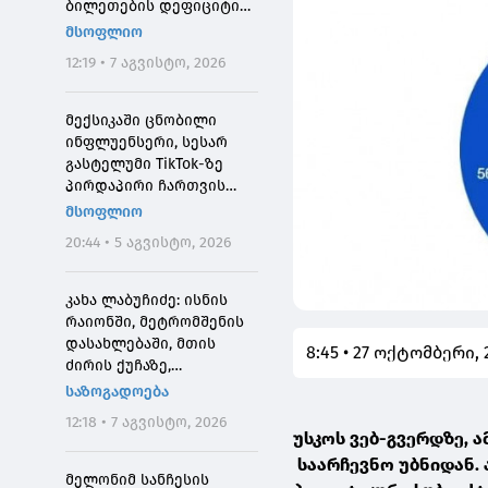
ბილეთების დეფიციტის
მიზეზი
მსოფლიო
12:19 • 7 აგვისტო, 2026
მექსიკაში ცნობილი
ინფლუენსერი, სესარ
გასტელუმი TikTok-ზე
პირდაპირი ჩართვის
დროს მოკლეს
მსოფლიო
20:44 • 5 აგვისტო, 2026
კახა ლაბუჩიძე: ისნის
რაიონში, მეტრომშენის
დასახლებაში, მთის
8:45 • 27 ოქტომბერი, 
ძირის ქუჩაზე,
მასშტაბური
საზოგადოება
სარეაბილიტაციო
12:18 • 7 აგვისტო, 2026
სამუშაოები ჩატარდება
უსკოს ვებ-გვერდზე, 
საარჩევნო უბნიდან. 
მელონიმ სანჩესის