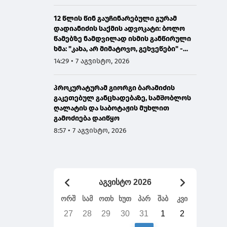
12 წლის წინ გაუჩინარებული გურამ
დადიანიძის საქმის ადვოკატი: ბოლო
წამებზე ნამდვილად ისმის განწირული
ხმა: "კახა, არ მიმატოვო, გეხვეწები" -
ვიდეოს დადებას ვაპირებდით
14:29 • 7 აგვისტო, 2026
ორშაბათისთვის, რადგან "გაჟონა",
ამიტომ დღეს მომიწია
პროკურატურამ გიორგი ბარამიძის
გაკეთებულ განცხადებაზე, სამშობლოს
ღალატის და საბოტაჟის მუხლით
გამოძიება დაიწყო
8:57 • 7 აგვისტო, 2026
აგვისტო 2026
ორშ
სამ
ოთხ
ხუთ
პარ
შაბ
კვი
27
28
29
30
31
1
2