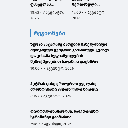
ფშაველას
სერიოზული,
პროექ
გამზირების
ოფიციალური
იწყება
18:43 • 7 აგვისტო,
17:00 • 7 აგვისტო,
16:38 •
კვეთიდან ჟვანიას
განცხადება ჩემგან
2026
2026
2026
მოედნის
ამ 10 თვის
მიმართულებით
მანძილზე, ამიტომ
რეგიონები
მოძრაობა
კიდევ ერთხელ
დროებით
გთხოვთ,
შეიზღუდება
ზურაბ პატარაძე ბათუმის სახელმწიფო
დამეხმარეთ
მუსიკალურ ცენტრში გამართულ ჯემალ
გაზიარებაში"
და ცისანა სეფიაშვილების
შემოქმედებით საღამოს დაესწრო
10:00 • 7 აგვისტო, 2026
პეტრას ციხე ერთ-ერთი ყველაზე
მოთხოვნადი ტურისტული სივრცე
8:14 • 7 აგვისტო, 2026
დედოფლისწყაროში, სამედიცინო
სკრინინგი გაიმართა
7:08 • 7 აგვისტო, 2026