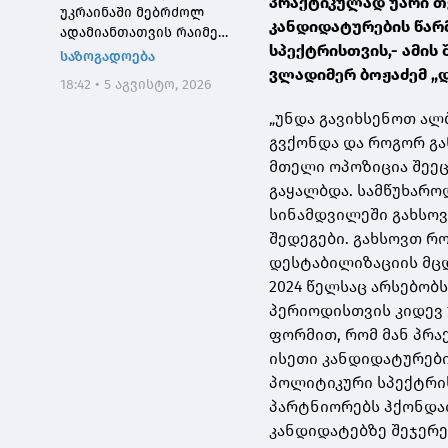
პრაქტიკულად უარი თ
უკრაინაში მებრძოლ
კანდიდატურების წარ
ადამიანთათვის რაიმე
სპექტრისთვის,- ამის
შემზღუდავი ნორმა არ
საზოგადოება
დაუდგენია
ვლადიმერ ბოჟაძემ „დ
18:42 • 5 აგვისტო, 2026
„უნდა გავიხსენოთ ალ
გვქონდა და როგორ გა
მთელი ოპოზიცია შეეც
გაყალბდა. სამწუხარო
სინამდვილეში გახსოვ
შედეგები. გახსოვთ რო
დესტაბილიზაციის მცდ
2024 წელსაც არსებობს
პერიოდისთვის კიდევ 
ფორმით, რომ მან პრ
ისეთი კანდიდატურები
პოლიტიკური სპექტრის
პარტნიორებს ჰქონდა
კანდიდატებზე შეჯერე