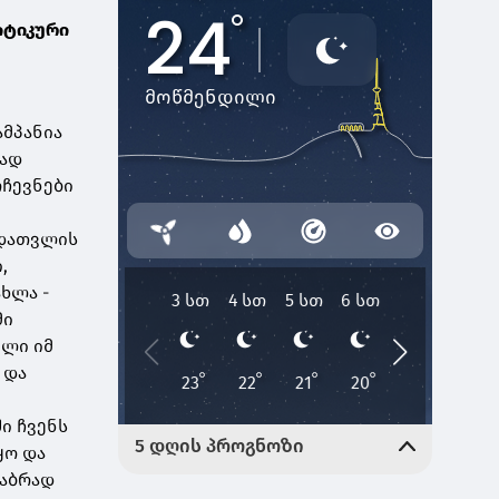
იტიკური
ამპანია
ვად
რჩევნები
 დათვლის
,
ხლა -
მი
ილი იმ
 და
ი ჩვენს
ყო და
ნაბრად