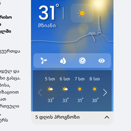
ნ
ორისო
ს
ელში
შეუერთდა
ურდულ და
ი გასცა.
ისა,
იზაციით
მათ
ქართველი
,
წერს