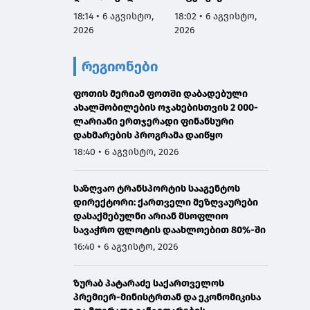
აგვისტოს
სამარცხვინო
ვეტერ
18:14 • 6 აგვისტო,
18:02 • 6 აგვისტო,
17:50 •
ნამდვილად
სადაც აფხაზებს
სახელ
2026
2026
2026
იმყოფებოდა
პატივით
მივმარ
საავადმყოფოში,
მოიხსენიებს და
ბარამი
რეგიონები
რამდენიმე კვირით
მათ ღირსებას
საჯარ
ადრე დაგეგმილ
უწონებს
მოიხა
გამოკვლევაზე
ფოთის მერიამ ფოთში დაბადებული
უარყოს
ახალშობილების ოჯახებისთვის 2 000-
გავრც
ლარიანი ერთჯერადი ფინანსური
დაუდა
დახმარების პროგრამა დაიწყო
ინფორმ
წარმო
18:40 • 6 აგვისტო, 2026
მტკიც
საზღვაო ტრანსპორტის სააგენტოს
დირექტორი: ქართველი მეზღვაურები
დასაქმებულნი არიან მსოფლიო
სავაჭრო ფლოტის დაახლოებით 80%-ში
16:40 • 6 აგვისტო, 2026
ზურაბ პატარაძე საქართველოს
პრემიერ-მინისტრთან და ეკონომიკისა