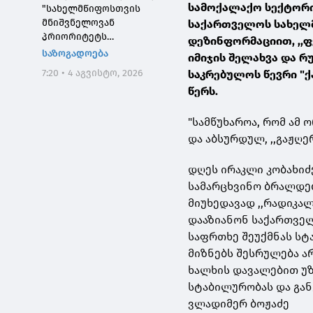
სამოქალაქო სექტორი
"სახელმწიფოსთვის
მნიშვნელოვან
საქართველოს სახელმ
პრიორიტეტს
დეზინფორმაციით, ,,ფ
საქართველოს ტყეების,
საზოგადოება
იმიჯის შელახვა და რუ
განსაკუთრებით კი
7:20 • 4 აგვისტო, 2026
საკრებულოს წევრი "
დეგრადირებული
წერს.
ტყეების აღდგენა
წარმოადგენს"
"სამწუხაროა, რომ ა
და აბსურდულ, ,,გაჟღ
დღეს
ირაკლი კობახიძ
სამარცხვინო ბრალდებ
მიუხედავად ,,რადიკა
დააზიანონ საქართვე
საფრთხე შეუქმნას სტ
მიზნებს შესრულება ა
ხალხის დავალებით უ
სტაბილურობას და გან
ვლადიმერ ბოჟაძე