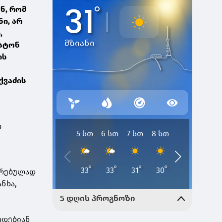
ნ, რომ
ი, არ
,
ბატონ
ის
ქვაძის
რ
ურებულად
ნხა,
რდებიან