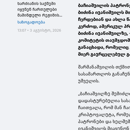
ხარძიანის საქმეში
ბაჩიაშვილის პატრონ
იყვნენ ჩართულები
ბიძინა ივანიშვილს მ
მაშინდელი რეჟიმის
ჩერდებიან და ახლა წ
მაღალჩინოსნები, ეს
საზოგადოება
კერძოდ, ამერიკულ პრ
საქმე კიდევ ერთხელ
13:07 • 3 აგვისტო, 2026
შეგვახსენებს იმას, თუ
ბიძინა ივანიშვილზე,
როგორი სისხლიანი იყო,
კომიტეტის თავმჯდომ
პირდაპირი გაგებით,
განაცხადა, რომელიც 
"ნაცმოძრაობის" რეჟიმი
მიერ გავრცელებულ გ
შარმანაშვილის თქმით
სასამართლოს განაჩენ
უშველის.
„ბაჩიაშვილზე შემიძლი
დადასტურებულია სასა
ჩაითვალა, რომ მან ჩა
კრიპტოვალუტა, რომელ
პატრონები და ხელშემ
ივანიშვილს მიაყენონ