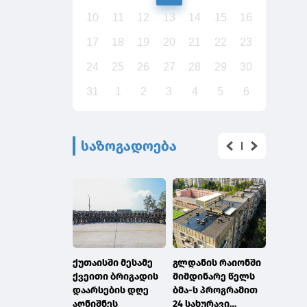
10
11
12
13
14
15
16
17
18
19
20
21
22
23
24
25
26
27
28
29
30
31
1
2
3
4
5
6
საზოგადოება
ქუთაისში მესამე
გლდანის რაიონში
გაერო
ქვეითი ბრიგადის
მიმდინარე წელს
გლობა
დაარსების დღე
ბმა-ს პროგრამით
გეოსი
აღნიშნეს
24 სახურავი
ინფორ