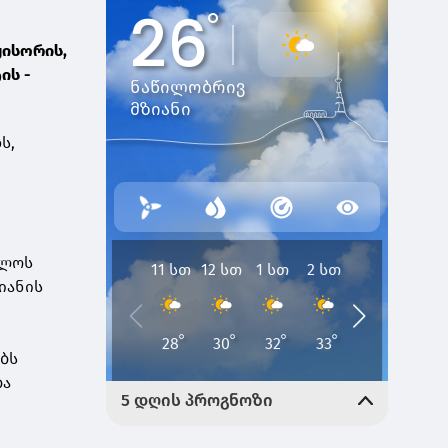
ისორის,
ის -
ს,
ელოს
იანის
ბს
ბა