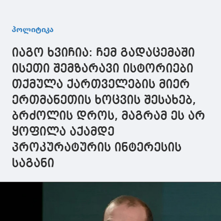
განცხადება არის
ბარამიძის
განცხადება
წმინდა წყლის
განცხადებასთან
მორიგი
პროვოკაცია და
დაკავშირებით
საბოტაჟის
პოლიტიკა
მავნებლობა
პროკურატურას
მცდელობაა
საკუთარი ქვეყნის
მიმართავს
ლოგიკური
იაგო ხვიჩია: ჩემ გადაცემაში
წინააღმდეგ,
ვივარაუდო
თითქოს
ეს პროცესი
ისეთი შემზარავი ისტორიები
კონფლიქტის
დაგეგმილი
თქმულა ქართველების მიერ
დროს ქართული
მხარე აფხაზ
ერთმანეთის ხოცვის შესახებ,
ტყვეებს ხვრეტდა
ბრძოლის დროს, მაგრამ ეს არ
ყოფილა აქამდე
პროკურატურის ინტერესის
საგანი