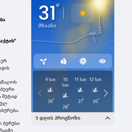
ება
აქტის“
ვერ
აჟის
ეუშალოს
 ბევრი
ა მეტად
ბულ
ახურება.
ი ბურუსი
რაიმე