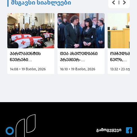
მსგავსი სიახლეები
პარლამენტის
თეა ახვლედიანი
ომბუდსმენი
წევრები
პრემიერ-
წელს,
ოკუპირებული
მინისტრთან და
ოკუპირებუ
14:08 • 19 მაისი, 2026
16:10 • 19 მაისი, 2026
13:32 • 23 ივნის
აფხაზეთის
მთავრობის
ცხინვალის
რეგიონიდან
წევრებთან
მიმართულე
გადმოსვენებული,
ერთად,
რუსეთის
1990-იანი წლების
ოკუპირებული
საოკუპაცი
შეიარაღებული
აფხაზეთის
ძალებმა 60
მოქმედებების
რეგიონიდან
კილომეტრზ
დროს უგზო-
გადმოსვენებული,
სიგრძის
უკვლოდ
1990-იანი წლების
მავთულხლ
დაკარგულ პირთა
შეიარაღებული
გაავლეს, 
სამოქალაქო
მოქმედებების
ოკუპირებუ
გამოგვყევი
პანაშვიდს
დროს უგზო-
აფხაზეთის