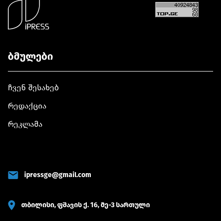
დაესწრნენ
უკვლოდ
მიმართულე
დაკარგულ პირთა
ხელოვნური
სამოქალაქო
ბარიერების
პანაშვიდზე
საერთო სიგ
იმყოფებოდა
კილომეტრ
აღემატება
ბმულები
ჩვენ შესახებ
რედაქცია
რეკლამა
ipressge@gmail.com
თბილისი, ფშავის ქ. 16, მე-3 სართული