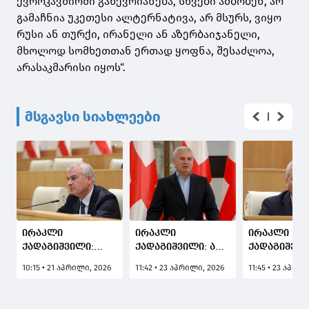
ევროკავშირში გაწევრიანება, სხვები ამბობენ, არ
გამაჩნია უკეთესი ალტერნატივა, არ მსურს, ვიყო
რუსი ან თურქი, ირანელი ან აზერბაიჯანელი,
მხოლოდ სომხეთთან ერთად ყოფნა, შესაძლოა,
არასაკმარისი იყოს“.
მსგავსი სიახლეები
ირაკლი
ირაკლი
ირაკლი
ქადაგიშვილი:
ქადაგიშვილი: არ
ქადაგიშვილ
დროა, ბრიუსელში
შეიძლება,
შეიძლება,
10:15 • 21 აპრილი, 2026
11:42 • 23 აპრილი, 2026
11:45 • 23 აპრი
თავი დაანებონ
საქართველოს ამ
უცხოელი
იმის დაბრალებას,
ოპოზიციისგან
კონსულტან
რომ საქართველო
რაიმე სიკეთის
გყავდეს,