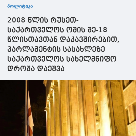
და მისი
მოლოდინი
საუბარია,
პოლიტიკა
ხელისუფლება
ჰქონდეს,
რამდენად
დემოკრატიულ
ხელისუფლებას
კანონიერა
2008 წლის რუსეთ-
პროცესს აზიანებს
ჰყავს არა სუსტი,
ურთიერთო
არამედ
მასთან, გვი
საქართველოს ომის მე-18
დესტრუქციული
"კანვასი", 
წლისთავთან დაკავშირებით,
ოპოზიცია
აკერმანი 
ამზადებდნ
პარლამენტის სასახლეზე
ახალგაზრდ
რევოლუციი
საქართველოს სახელმწიფო
დროშა დაეშვა