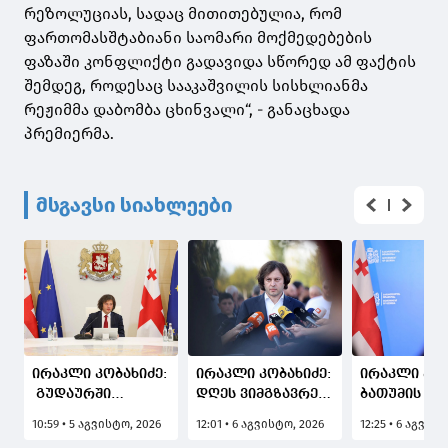
რეზოლუციას, სადაც მითითებულია, რომ
ფართომასშტაბიანი საომარი მოქმედებების
ფაზაში კონფლიქტი გადავიდა სწორედ ამ ფაქტის
შემდეგ, როდესაც სააკაშვილის სისხლიანმა
რეჟიმმა დაბომბა ცხინვალი“, - განაცხადა
პრემიერმა.
მსგავსი სიახლეები
ირაკლი კობახიძე:
ირაკლი კობახიძე:
ირაკლი კობ
გუდაურში
დღეს ვიმგზავრეთ
ბათუმის პო
იგეგმება
მატარებლით,
ტვირთბრუნ
10:59 • 5 აგვისტო, 2026
12:01 • 6 აგვისტო, 2026
12:25 • 6 აგვის
მნიშვნელოვანი
რომელიც ახალი
სარეკორდ