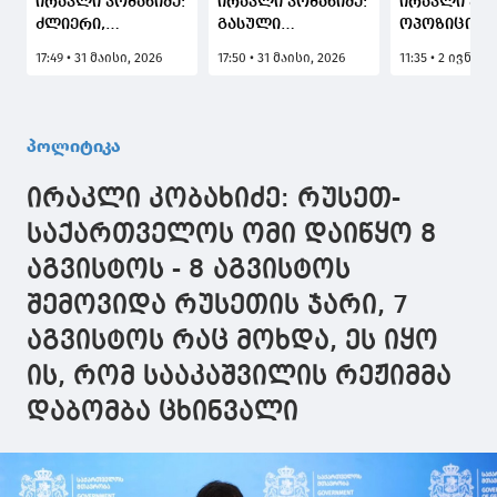
ირაკლი კობახიძე:
ირაკლი კობახიძე:
ირაკლი კობ
ძლიერი,
გასული
ოპოზიცია
განვითარებაზე
რამდენიმე წელი
უკიდურესა
17:49 • 31 მაისი, 2026
17:50 • 31 მაისი, 2026
11:35 • 2 ივნისი
ორიენტირებული
იყო გამოწვევებით
დასუსტებუ
პოლიცია არის და
სავსე, უპირველეს
არ აქვთ ხა
იქნება
ყოვლისა,
ნდობა,
სახელმწიფოს
პოლიციის
პარტიულა
პოლიტიკა
ძლიერების
დამსახურებაა,
საერთოდ
საყრდენი,
რომ
არაფერს
ირაკლი კობახიძე: რუსეთ-
პოლიციის
სახელმწიფომ
წარმოადგენ
ინსტიტუციური
წარმატებით
ასეთი საე
საქართველოს ომი დაიწყო 8
გაძლიერება და
აღკვეთა
სისუსტის ფ
აგვისტოს - 8 აგვისტოს
პოლიციელის
ხელისუფლების
დაპირისპირ
შრომის დაფასება
გადატრიალების
აბსოლუტუ
შემოვიდა რუსეთის ჯარი, 7
მთავრობის
რამდენიმე
ლოგიკური
პრიორიტეტად
ძალადობრივი
აგვისტოს რაც მოხდა, ეს იყო
რჩება
მცდელობა
ის, რომ სააკაშვილის რეჟიმმა
დაბომბა ცხინვალი