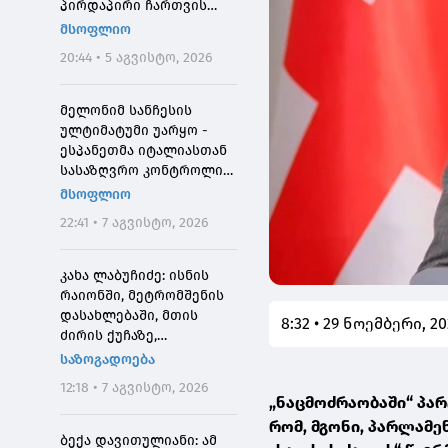
პირდაპირი ჩართვის
დროს მოკლეს
მსოფლიო
20:44 • 5 აგვისტო, 2026
მელონიმ სანჩესის
ულტიმატუმი უარყო -
ესპანეთმა იტალიასთან
სასაზღვრო კონტროლი
დააწესა
მსოფლიო
22:41 • 7 აგვისტო, 2026
კახა ლაბუჩიძე: ისნის
რაიონში, მეტრომშენის
დასახლებაში, მთის
8:32 • 29 ნოემბერი, 2
ძირის ქუჩაზე,
მასშტაბური
საზოგადოება
სარეაბილიტაციო
12:18 • 7 აგვისტო, 2026
სამუშაოები ჩატარდება
„ნაცმოძრაობაში“ პარ
რომ, მგონი, პარლამე
ბექა დავითულიანი: ამ