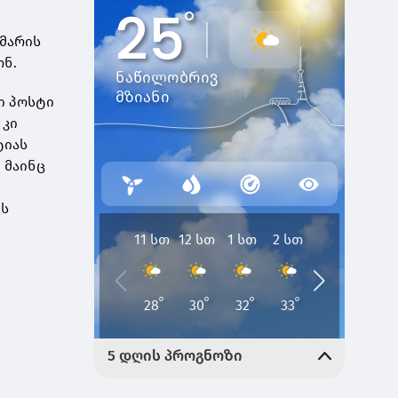
ომარის
ონ.
ი პოსტი
 კი
ტიას
 მაინც
ის