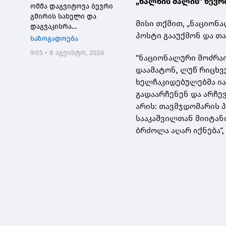
„ხალხის ძალის“ წევრ
ომმა დაგვიტოვა ბევრი
გმირის სახელი და
მისი თქმით, „ნაციონ
დაგვაკისრა
პოსტი გააუქმონ და თ
პასუხისმგებლობა, რომ
საზოგადოება
ერთი ნაბიჯით არ
9:05 • 8 აგვისტო, 2026
დავიხიოთ უკან ჩვენი
"ნაციონალური მოძრაო
ქვეყნის ინტერესებზე
დაამატონ, ლუწ რიცხვე
ზრუნვისას და
ხელჩაკიდებულებმა იარ
მშვიდობით შევძლოთ
გადაარჩენენ და არჩევ
საქართველოს
არის: თავმჯდომარის 
გაერთიანება
სააკაშვილთან მიიტან
ბრძოლა აღარ იქნება“,