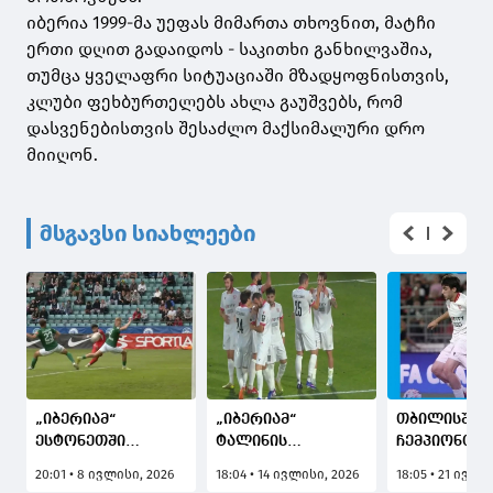
იბერია 1999-მა უეფას მიმართა თხოვნით, მატჩი
ერთი დღით გადაიდოს - საკითხი განხილვაშია,
თუმცა ყველაფრი სიტუაციაში მზადყოფნისთვის,
კლუბი ფეხბურთელებს ახლა გაუშვებს, რომ
დასვენებისთვის შესაძლო მაქსიმალური დრო
მიიღონ.
მსგავსი სიახლეები
„იბერიამ“
„იბერიამ“
თბილისში, 
ესტონეთში
ტალინის
ჩემპიონთა 
„ფლორა“
„ფლორა“
საკვალიფი
20:01 • 8 ივლისი, 2026
18:04 • 14 ივლისი, 2026
18:05 • 21 ივლი
დაამარცხა,
განმეორებით
წრის მეორე