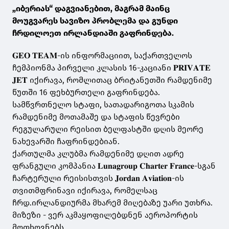
„იბერიას“ დაგვიანებით, მაგრამ მაინც
მოუგვარეს სავიზო პრობლემა და გუნდი
ჩრდილოეთ ირლანდიაში გაფრინდება.
𝐆𝐄𝐎 𝐓𝐄𝐀𝐌-ის ინფორმაციით, საქართველოს
ჩემპიონმა პირველი კლასის 16-კაციანი 𝐏𝐑𝐈𝐕𝐀𝐓𝐄
𝐉𝐄𝐓 იქირავა, რომლითაც ბრიტანეთში რამდენიმე
წუთში 16 ფეხბურთელი გაფრინდება.
სამწვრთნელო სტაფი, სათადარიგოთა სკამის
რამდენიმე მოთამაშე და სტაფის წევრები
რეგულარული რეისით ბელფასტში დღის მეორე
ნახევარში ჩაფრინდებიან.
ქართულმა კლუბმა რამდენიმე დღით ადრე
ფრანგული კომპანია 𝐋𝐮𝐧𝐚𝐠𝐫𝐨𝐮𝐩 𝐂𝐡𝐚𝐫𝐭𝐞𝐫 𝐅𝐫𝐚𝐧𝐜𝐞-სგან
ჩარტერული რეისისთვის 𝐉𝐨𝐫𝐝𝐚𝐧 𝐀𝐯𝐢𝐚𝐭𝐢𝐨𝐧-ის
თვითმფრინავი იქირავა, რომელსაც
ჩრდ.ირლანდიურმა მხარემ მიღებაზე უარი უთხრა.
მიზეზი - ვერ აკმაყოფილებდნენ აეროპორტის
მოთხოვნებს.