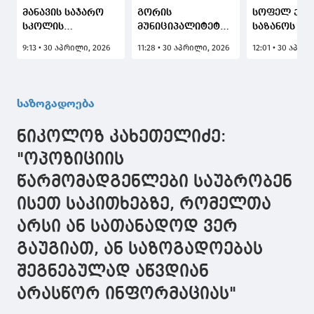
მანავის საჯარო
გორის
სოფელ ქვე
სკოლის
მუნიციპალიტეტის
საზანოს N1
პროექტირება -
სოფელ ატენის
საჯარო
9:13 • 30 აპრილი, 2026
11:28 • 30 აპრილი, 2026
12:01 • 30 აპრი
რეაბილიტაციისთვის
საჯარო სკოლის
სკოლის პრ
ტენდერი
პროექტირება -
-
გამოცხადდა
რეაბილიტაციისთვის
რეაბილიტა
ტენდერი
ტენდერი
საზოგადოება
გამოცხადდა
გამოცხადდ
ნიკოლოზ კახეთელიძე:
"ოპოზიციის
წარმომადგენლები საუბრობენ
ისეთ საკითხებზე, რომელთა
არსი ან სათანადოდ ვერ
გაუგიათ, ან საზოგადოებას
შეგნებულად აწვდიან
არასწორ ინფორმაციას"