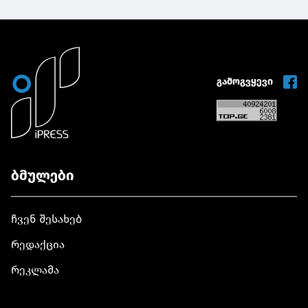
სრულ მზაობას
მედიკამენტ
სარეაბილი
გამოთქვამს
ჯივინოსტატს
სამუშაოები
შეიძენს და
ჩატარდება
სახელმწიფო
პროგრამაში
დანერგავს
გამოგვყევი
ბმულები
ჩვენ შესახებ
რედაქცია
რეკლამა