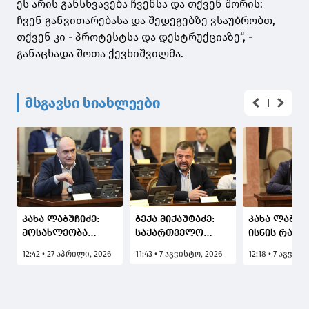
ეს არის განსხვავება ჩვენსა და თქვენ შორის:
ჩვენ განვითარებასა და შედეგებზე ვსაუბრობთ,
თქვენ კი - პროტესტსა და დესტრუქციაზე“, -
განაცხადა შოთა ქევხიშვილმა.
მსგავსი სიახლეები
კახა ლაბუჩიძე:
ბექა მიქაუტაძე:
კახა ლაბუჩი
მოსახლეობა
საქართველო
ისნის რაიონ
დადებითად
ხდება
მეტრომშენ
12:42 • 27 აპრილი, 2026
11:43 • 7 აგვისტო, 2026
12:18 • 7 აგვის
აფასებს
მსოფლიოში ერთ-
დასახლებაშ
მუნიციპალიტეტის
ერთი პირველი
მთის ძირის
შეთავაზებას და
ქვეყანა,
ქუჩაზე,
თანამშრომლობაზე
რომელიც
მასშტაბური