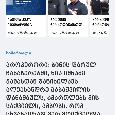
"ალფა-პვპ",
ბათუმში
მარნეულში
"მეთადონი",
ნარკოდანაშაულის
ნარკოდანა
"გამომშრალი
ბრალდებით
ბრალდები
6:52 • 10 მაისი, 2026
7:02 • 10 მაისი, 2026
8:44 • 12 მაისი,
მარიხუანა","კეტამინი"
რუსეთის
ირანი მოქა
- თბილისში
მოქალაქე
დააკავეს
ნარკოდანაშაულის
დააკავეს
ბრალდებით 3
სამართალი
პირი დააკავეს
პროკურორი: ბინის ფარულ
ჩანაწერებში, ნია იმნაძე
მამასთან განიხილავს
ალექსანდრე გაბაშვილის
დანაშაულს, ამართლებს მის
საქციელს, ამბობს, რომ
სხვანაირად ვერ მოიქცეოდა