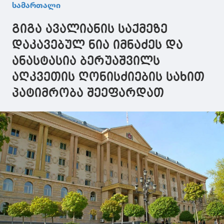
მხარის
დაკავებულია
საქმის მას
სამართალი
შუამდგომლობა
არ აქვთ, ა
ნია იმნაძის
არიან რა წ
გიგა ავალიანის საქმეზე
მოწმის სახით
მასალებში"
იძულებით
დაკავებულ ნია იმნაძეს და
მოყვანასთან
ანასტასია ბერუაშვილს
დაკავშირებით
აღკვეთის ღონისძიების სახით
პატიმრობა შეეფარდათ