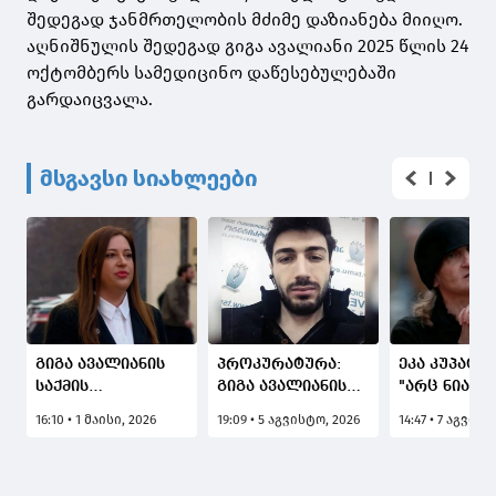
შედეგად ჯანმრთელობის მძიმე დაზიანება მიიღო.
აღნიშნულის შედეგად გიგა ავალიანი 2025 წლის 24
ოქტომბერს სამედიცინო დაწესებულებაში
გარდაიცვალა.
მსგავსი სიახლეები
გიგა ავალიანის
პროკურატურა:
ეკა კუპატაძ
საქმის
გიგა ავალიანის
"არც ნია იმ
პროკურორი:
გარდაცვალების
ადვოკატს დ
16:10 • 1 მაისი, 2026
19:09 • 5 აგვისტო, 2026
14:47 • 7 აგვისტ
სასამართლომ
საქმის ერთ-ერთი
ანასტასია
დააკმაყოფილა
მონაწილე ნია
ბერუაშვილ
ბრალდების
იმნაძე
ადვოკატს 