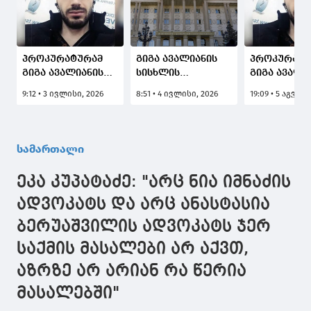
პროკურატურამ
გიგა ავალიანის
პროკურატუ
გიგა ავალიანის
სისხლის
გიგა ავალი
სისხლის
სამართლის
გარდაცვალ
9:12 • 3 ივლისი, 2026
8:51 • 4 ივლისი, 2026
19:09 • 5 აგვის
სამართლის
საქმიდან
საქმის ერთ
საქმიდან
გამოყოფილ
მონაწილე ნ
გამოყოფილ
საქმეზე,
იმნაძე
საქმეზე,
ჯგუფურად
დაკავებულ
სამართალი
ჯგუფურად
ჯანმრთელობის
ჯანმრთელობის
განზრახ მძიმე
ეკა კუპატაძე: "არც ნია იმნაძის
განზრახ მძიმე
დაზიანებაში
დაზიანებაში
დახმარების
ადვოკატს და არც ანასტასია
დახმარების
ფაქტზე
ბერუაშვილის ადვოკატს ჯერ
ფაქტზე ერთ პირს
ბრალდებულ
ბრალდება
გიორგი მალანიას
საქმის მასალები არ აქვთ,
წარუდგინა
აღკვეთის
ღონისძიების
აზრზე არ არიან რა წერია
სახით პატიმრობა
მასალებში"
შეეფარდა