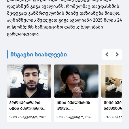
დაესხნენ გიგა ავალიანს, რომელმაც თავდასხმის
შედეგად ჯანმრთელობის მძიმე დაზიანება მიიღო.
აღნიშნულის შედეგად გიგა ავალიანი 2025 წლის 24
ოქტომბერს სამედიცინო დაწესებულებაში
გარდაიცვალა.
მსგავსი სიახლეები
პროკურატურა:
გიგა ავალიანის
გიგა ავალი
გიგა ავალიანის
დედა:
საქმესთან
გარდაცვალების
სახელმწიფოებრივად,
დაკავშირებ
19:09 • 5 აგვისტო, 2026
5:28 • 6 აგვისტო, 2026
5:37 • 6 აგვისტ
საქმის ერთ-ერთი
სამართლებრივად
შსს-მ კიდე
მონაწილე ნია
სამართალი
ფიგურანტი,