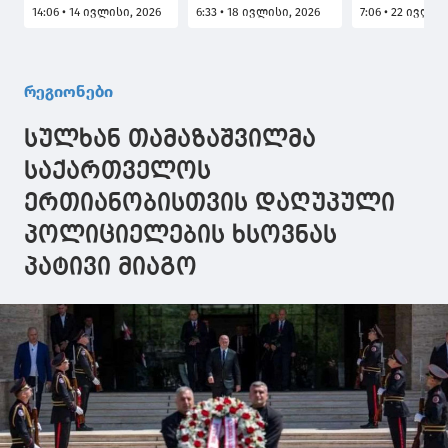
ჩანაფიქრი
ტურისტულ
მეცნიერებ
14:06 • 14 ივლისი, 2026
6:33 • 18 ივლისი, 2026
7:06 • 22 ივლის
უდიდეს
სეზონზე
ეროვნული
პროექტად იქცა -
არსებული
აკადემიის 8
იწყება
ვითარება და
წლის
საქველმოქმედო
დაგეგმილი
იუბილესად
რეგიონები
და
ღონისძიებები
მიძღვნილი
საგანმანათლებლო
განიხილა
ღონისძიებე
სულხან თამაზაშვილმა
ცენტრ
აჭარიდან დ
"ბეთლემის"
საქართველოს
მშენებლობა,
ერთიანობისთვის დაღუპული
რომელიც ჩვენი
რეგიონისთვის
პოლიციელების ხსოვნას
მნიშვნელოვანი
კერა გახდება
პატივი მიაგო