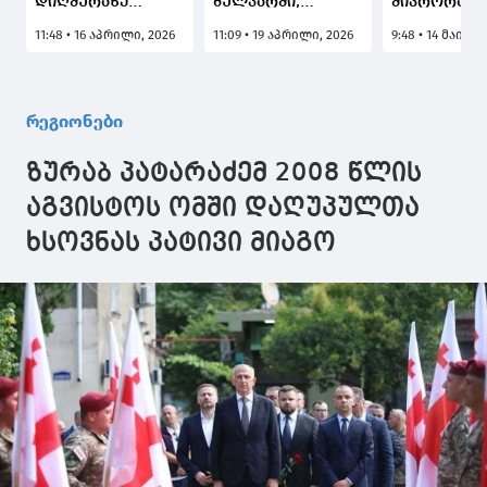
დიღმურაზე
ბულვარში,
მიკრორაიო
არსებული
რეკრეაციულ
ავტოფარეხ
11:48 • 16 აპრილი, 2026
11:09 • 19 აპრილი, 2026
9:48 • 14 მაისი,
საავტომობილო
ზონაში კიდევ
და უკანონ
ხიდის დემონტაჟი
ერთი კაფე-ბარის
შემოღობვე
დაიწყო
დემონტაჟი
დემონტაჟი
დასრულდა
შემდეგ სკვ
რეგიონები
მოეწყო
ზურაბ პატარაძემ 2008 წლის
აგვისტოს ომში დაღუპულთა
ხსოვნას პატივი მიაგო